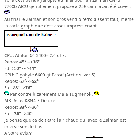
7700b AlCU gentillement proposé a 25€ car il avait été ouvert
Au final le Zalman et son gros ventilo refroidissent tout, meme
la carte graphique c'est assez impressionant.
CPU: Athlon 64 3400+ 2.4 ghz:
Repos: 45° -->
36°
Full: 50° --->
41°
GPU: Gigabyte 6600 gt Passif (Arctic silver 5)
Repos: 62°-->
52°
Full:88°-->
76°
Par contre bizarement MB a augmenté..
MB: Asus K8N4-E Deluxe
Repos:
33°
-->36°
Full:
36°
-->40°
Je pense que ca doit etre l'air chaud qui avec le Zalman est
envoyé vers le bas...
A votre avis??