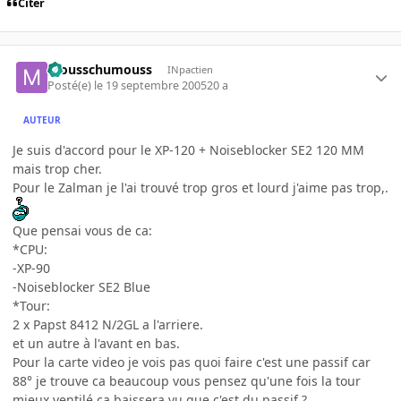
Citer
mousschumouss
INpactien
Posté(e)
le 19 septembre 2005
20 a
AUTEUR
Je suis d'accord pour le XP-120 + Noiseblocker SE2 120 MM
mais trop cher.
Pour le Zalman je l'ai trouvé trop gros et lourd j'aime pas trop,.
Que pensai vous de ca:
*CPU:
-XP-90
-Noiseblocker SE2 Blue
*Tour:
2 x Papst 8412 N/2GL a l'arriere.
et un autre à l'avant en bas.
Pour la carte video je vois pas quoi faire c'est une passif car
88° je trouve ca beaucoup vous pensez qu'une fois la tour
mieux ventilé ca baissera vu que c'est du passif ?