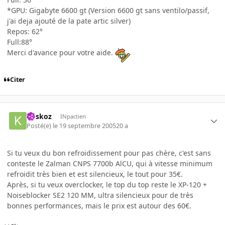
*GPU: Gigabyte 6600 gt (Version 6600 gt sans ventilo/passif,
j'ai deja ajouté de la pate artic silver)
Repos: 62°
Full:88°
Merci d'avance pour votre aide.
Citer
koskoz
INpactien
Posté(e)
le 19 septembre 2005
20 a
Si tu veux du bon refroidissement pour pas chère, c'est sans
conteste le Zalman CNPS 7700b AlCU, qui à vitesse minimum
refroidit très bien et est silencieux, le tout pour 35€.
Après, si tu veux overclocker, le top du top reste le XP-120 +
Noiseblocker SE2 120 MM, ultra silencieux pour de très
bonnes performances, mais le prix est autour des 60€.