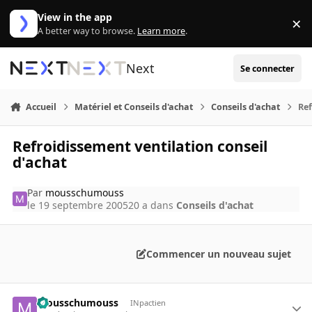
Aller au contenu
View in the app
×
Di
A better way to browse.
Learn more
.
Next
Se connecter
Accueil
Matériel et Conseils d'achat
Conseils d'achat
Ref
Refroidissement ventilation conseil
d'achat
Par
mousschumouss
le 19 septembre 2005
20 a
dans
Conseils d'achat
Commencer un nouveau sujet
mousschumouss
INpactien