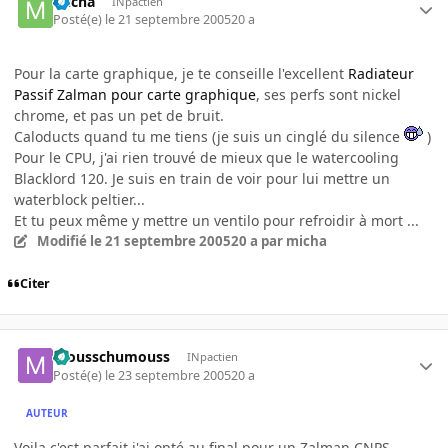
micha
INpactien
Posté(e)
le 21 septembre 2005
20 a
Pour la carte graphique, je te conseille l'excellent
Radiateur
Passif Zalman pour carte graphique
, ses perfs sont nickel
chrome, et pas un pet de bruit.
Caloducts quand tu me tiens (je suis un cinglé du silence
)
Pour le CPU, j'ai rien trouvé de mieux que le watercooling
Blacklord 120. Je suis en train de voir pour lui mettre un
waterblock peltier...
Et tu peux même y mettre un ventilo pour refroidir à mort ...
Modifié
le 21 septembre 2005
20 a
par micha
Citer
mousschumouss
INpactien
Posté(e)
le 23 septembre 2005
20 a
AUTEUR
Voila c'est parfait j'ai opté au final pour un Zalman CNPS