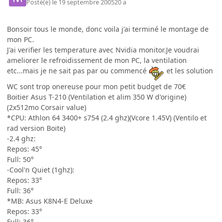
Posté(e)
le 19 septembre 2005
20 a
Bonsoir tous le monde, donc voila j'ai terminé le montage de
mon PC.
J'ai verifier les temperature avec Nvidia monitor.Je voudrai
ameliorer le refroidissement de mon PC, la ventilation
etc...mais je ne sait pas par ou commencé
et les solution
WC sont trop onereuse pour mon petit budget de 70€
Boitier Asus T-210 (Ventilation et alim 350 W d'origine)
(2x512mo Corsair value)
*CPU: Athlon 64 3400+ s754 (2.4 ghz)(Vcore 1.45V) (Ventilo et
rad version Boite)
-2.4 ghz:
Repos: 45°
Full: 50°
-Cool'n Quiet (1ghz):
Repos: 33°
Full: 36°
*MB: Asus K8N4-E Deluxe
Repos: 33°
Full: 36°