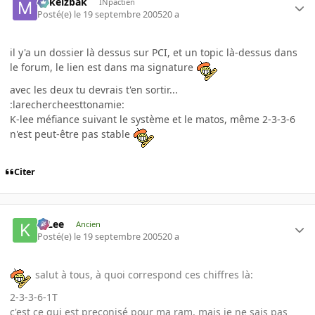
Mikeizbak
INpactien
Posté(e)
le 19 septembre 2005
20 a
il y'a un dossier là dessus sur PCI, et un topic là-dessus dans
le forum, le lien est dans ma signature
avec les deux tu devrais t'en sortir...
:larechercheesttonamie:
K-lee méfiance suivant le système et le matos, même 2-3-3-6
n'est peut-être pas stable
Citer
K-Lee
Ancien
Posté(e)
le 19 septembre 2005
20 a
salut à tous, à quoi correspond ces chiffres là:
2-3-3-6-1T
c'est ce qui est preconisé pour ma ram, mais je ne sais pas