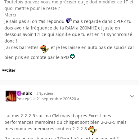
Toutefois pouvez-vous me préciser ou je doit modifier ce 1T et
quoi mettre pour le reste ?
Merci
Je sais pas si on t'as répondu
mais regarde dans CPU-Z tu
dois avoir la fréquence de ta RAM a 200MHZ et juste en
dessous avoir 1:1 ce qui signifie que tu est en 1T synchronizé
donc !
J'ai ces barrettes
et je les laisse en auto pas de soucis car
bien pris en compte par le SPD
Citer
Flanbix
INpactien
Posté(e)
le 21 septembre 2005
20 a
J ai mis 2-2-2-5 sur ma CM mais d apres Evrest mes
performances memoires du chispet sont bien 2-2-2-5 mais
mes modules memoires sont en 2-2-2-8
Pas moyen de change ca ? Pour l o/c c est pas genant ?