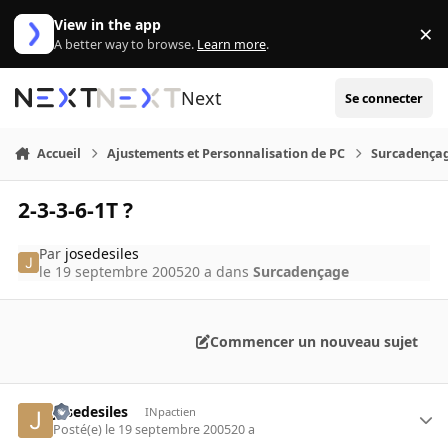
Aller au contenu
View in the app
×
Di
A better way to browse.
Learn more
.
Next
Se connecter
Accueil
Ajustements et Personnalisation de PC
Surcadença
2-3-3-6-1T ?
Par
josedesiles
le 19 septembre 2005
20 a
dans
Surcadençage
Commencer un nouveau sujet
josedesiles
INpactien
Posté(e)
le 19 septembre 2005
20 a