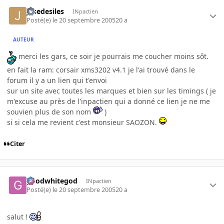
josedesiles
INpactien
Posté(e)
le 20 septembre 2005
20 a
AUTEUR
merci les gars, ce soir je pourrais me coucher moins sôt.
en fait la ram: corsair xms3202 v4.1 je l'ai trouvé dans le
forum il y a un lien qui t'envoi
sur un site avec toutes les marques et bien sur les timings ( je
m'excuse au près de l'inpactien qui a donné ce lien je ne me
souvien plus de son nom
)
si si cela me revient c'est monsieur SAOZON.
Citer
goodwhitegod
INpactien
Posté(e)
le 20 septembre 2005
20 a
salut !