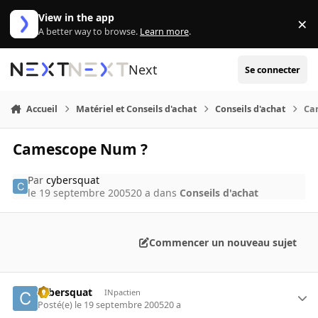
Aller au contenu
View in the app
×
Di
A better way to browse.
Learn more
.
Next
Se connecter
Accueil
Matériel et Conseils d'achat
Conseils d'achat
Ca
Camescope Num ?
Par
cybersquat
le 19 septembre 2005
20 a
dans
Conseils d'achat
Commencer un nouveau sujet
cybersquat
INpactien
Posté(e)
le 19 septembre 2005
20 a