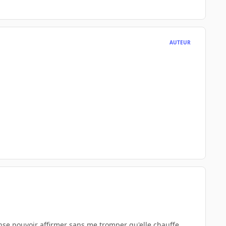
AUTEUR
nse pouvoir affirmer sans me tromper qu'elle chauffe