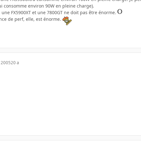
ui consomme environ 90W en pleine charge).
re une FX5900XT et une 7800GT ne doit pas être énorme.
ence de perf, elle, est énorme.
 2005
20 a