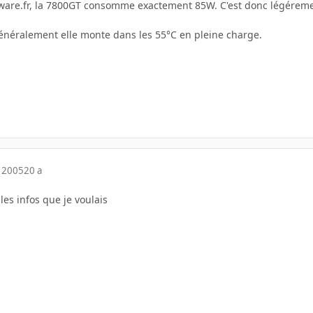
rdware.fr, la 7800GT consomme exactement 85W. C'est donc légére
néralement elle monte dans les 55°C en pleine charge.
 2005
20 a
 les infos que je voulais