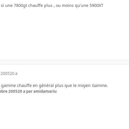
r si une 7800gt chauffe plus , ou moins qu'une 5900XT
 2005
20 a
 de gamme chauffe en général plus que le moyen Gamme.
mbre 2005
20 a
par amidamariu