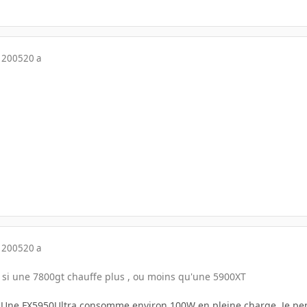
 2005
20 a
 2005
20 a
r si une 7800gt chauffe plus , ou moins qu'une 5900XT
re. Une FX5950Ultra consomme environ 100W en pleine charge. Je pe