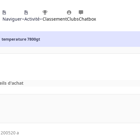
Naviguer
Activité
Classement
Clubs
Chatbox
temperature 7800gt
ils d'achat
 2005
20 a