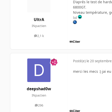
D'aprés le test de ha
6800GT.
Niveau température, gé
lol
UltrA
INpactien
2,1 k
messages
Citer
Posté(e)
le 20 septembre
merci les mecs :) jai eu
deepshad0w
INpactien
296
messages
Citer