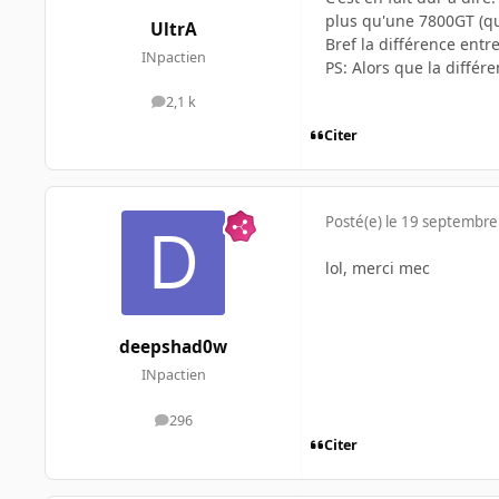
plus qu'une 7800GT (q
UltrA
Bref la différence ent
INpactien
PS: Alors que la différ
2,1 k
messages
Citer
Posté(e)
le 19 septembre
lol, merci mec
deepshad0w
INpactien
296
messages
Citer