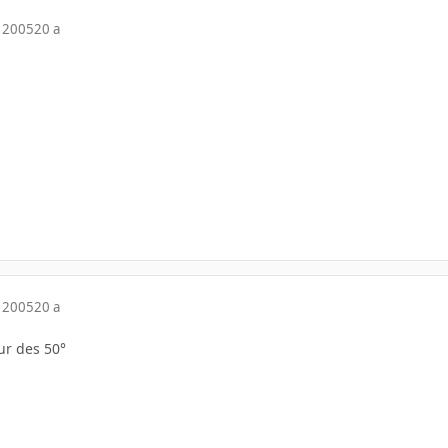
 2005
20 a
 2005
20 a
ur des 50°