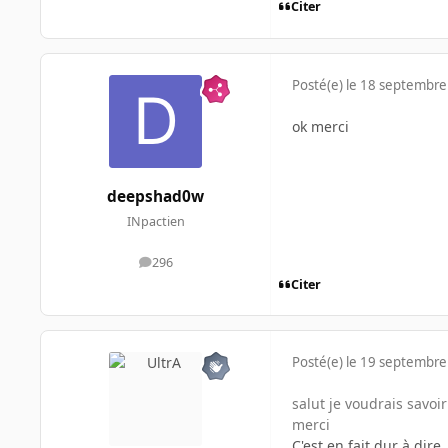
Citer
Posté(e)
le 18 septembre
ok merci
deepshad0w
INpactien
296
messages
Citer
Posté(e)
le 19 septembre
salut je voudrais savoi
merci
C'est en fait dur à di