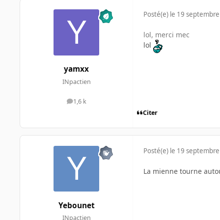
Posté(e)
le 19 septembre
lol, merci mec
lol
yamxx
INpactien
1,6 k
messages
Citer
Posté(e)
le 19 septembre
La mienne tourne auto
Yebounet
INpactien