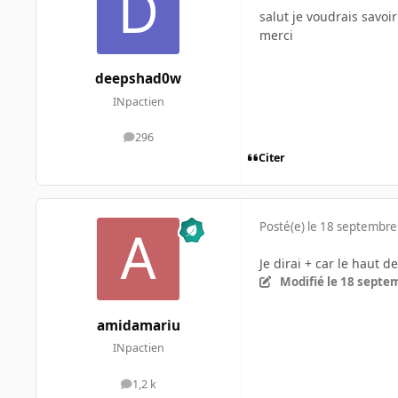
salut je voudrais savoi
merci
deepshad0w
INpactien
296
messages
Citer
Posté(e)
le 18 septembre
Je dirai + car le haut
Modifié
le 18 septe
amidamariu
INpactien
1,2 k
messages