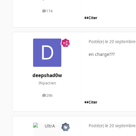
174
messages
Citer
Posté(e)
le 20 septembre
en charge???
deepshad0w
INpactien
296
messages
Citer
Posté(e)
le 20 septembre