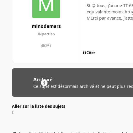
St @ tous, j'ai une TT 6
equivalente moins bru
MErci par avance, j'att
minodemars
INpactien
251
messages
Citer
Archivé
Ce sujet est désormais archivé et ne peut plus re
Aller sur la liste des sujets