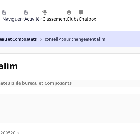
Naviguer
Activité
Classement
Clubs
Chatbox
reau et Composants
conseil ^pour changement alim
alim
nateurs de bureau et Composants
 2005
20 a