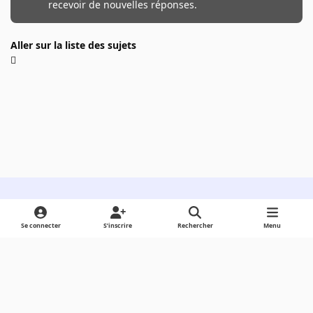
recevoir de nouvelles réponses.
Aller sur la liste des sujets
Light Mode
Dark Mode
System Preference
Se connecter
S’inscrire
Rechercher
Menu
Langue
Cookies
Powered by
Invision Community