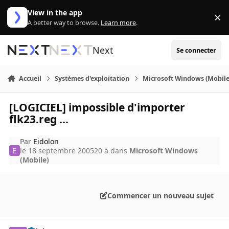
Aller au contenu
View in the app
×
Di
A better way to browse.
Learn more
.
Next
Se connecter
Accueil
Systèmes d'exploitation
Microsoft Windows (Mobile
[LOGICIEL] impossible d'importer
flk23.reg ...
Par
Eidolon
le 18 septembre 2005
20 a
dans
Microsoft Windows
(Mobile)
Commencer un nouveau sujet