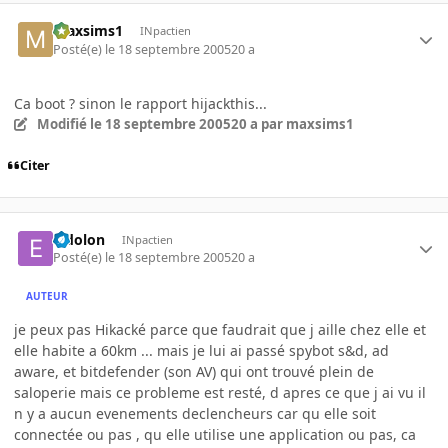
maxsims1
INpactien
Posté(e)
le 18 septembre 2005
20 a
Ca boot ? sinon le rapport hijackthis...
Modifié
le 18 septembre 2005
20 a
par maxsims1
Citer
Eidolon
INpactien
Posté(e)
le 18 septembre 2005
20 a
AUTEUR
je peux pas Hikacké parce que faudrait que j aille chez elle et
elle habite a 60km ... mais je lui ai passé spybot s&d, ad
aware, et bitdefender (son AV) qui ont trouvé plein de
saloperie mais ce probleme est resté, d apres ce que j ai vu il
n y a aucun evenements declencheurs car qu elle soit
connectée ou pas , qu elle utilise une application ou pas, ca