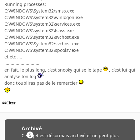
Running processes:
C:\WINDOWS\System32\smss.exe
C:\WINDOWS\system32\winlogon.exe
C:\WINDOWS\system32\services.exe
C:\WINDOWS\system32\lsass.exe
C:\WINDOWS\system32\svchost.exe
C:\WINDOWS\System32\svchost.exe
C:\WINDOWS\system32\spoolsv.exe
et etc ....
............................
en fait, le plus long, c'est snooky qui se le tape
, c'est lui qui
analyse ton log
donc t'oubliras pas de le remercier
Citer
Archivé
Ce sujet est désormais archivé et ne peut plus