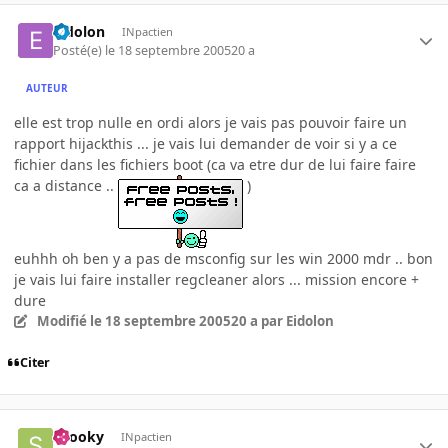
Eidolon
INpactien
Posté(e)
le 18 septembre 2005
20 a
AUTEUR
elle est trop nulle en ordi alors je vais pas pouvoir faire un
rapport hijackthis ... je vais lui demander de voir si y a ce
fichier dans les fichiers boot (ca va etre dur de lui faire faire
ca a distance ..
)
euhhh oh ben y a pas de msconfig sur les win 2000 mdr .. bon
je vais lui faire installer regcleaner alors ... mission encore +
dure
Modifié
le 18 septembre 2005
20 a
par Eidolon
Citer
snooky
INpactien