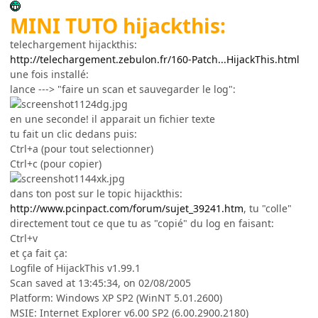
MINI TUTO hijackthis:
telechargement hijackthis:
http://telechargement.zebulon.fr/160-Patch...HijackThis.html
une fois installé:
lance ---> "faire un scan et sauvegarder le log":
en une seconde! il apparait un fichier texte
tu fait un clic dedans puis:
Ctrl+a (pour tout selectionner)
Ctrl+c (pour copier)
dans ton post sur le topic hijackthis:
http://www.pcinpact.com/forum/sujet_39241.htm
, tu "colle"
directement tout ce que tu as "copié" du log en faisant:
Ctrl+v
et ça fait ça:
Logfile of HijackThis v1.99.1
Scan saved at 13:45:34, on 02/08/2005
Platform: Windows XP SP2 (WinNT 5.01.2600)
MSIE: Internet Explorer v6.00 SP2 (6.00.2900.2180)