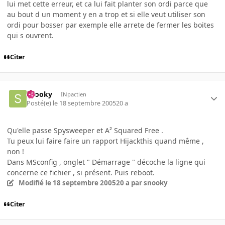
lui met cette erreur, et ca lui fait planter son ordi parce que
au bout d un moment y en a trop et si elle veut utiliser son
ordi pour bosser par exemple elle arrete de fermer les boites
qui s ouvrent.
Citer
snooky
INpactien
Posté(e)
le 18 septembre 2005
20 a
Qu'elle passe Spysweeper et A² Squared Free .
Tu peux lui faire faire un rapport Hijackthis quand même ,
non !
Dans MSconfig , onglet " Démarrage " décoche la ligne qui
concerne ce fichier , si présent. Puis reboot.
Modifié
le 18 septembre 2005
20 a
par snooky
Citer