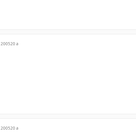
 2005
20 a
 2005
20 a