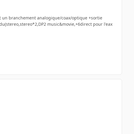
t un branchement analogique/coax/optique +sortie
du(stereo,stereo*2,DP2 music&movie,+6direct pour l'eax