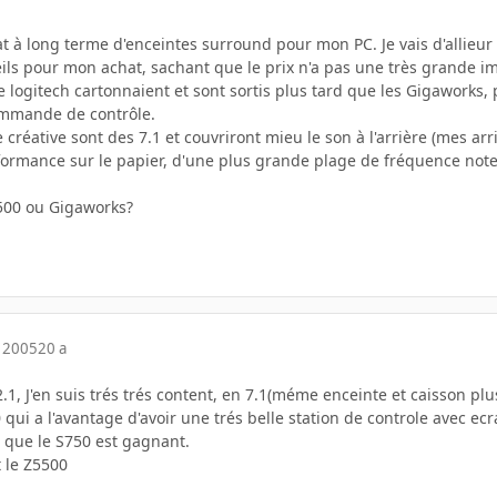
t à long terme d'enceintes surround pour mon PC. Je vais d'allieur 
ls pour mon achat, sachant que le prix n'a pas une très grande i
de logitech cartonnaient et sont sortis plus tard que les Gigawork
ommande de contrôle.
 créative sont des 7.1 et couvriront mieu le son à l'arrière (mes a
formance sur le papier, d'une plus grande plage de fréquence no
5500 ou Gigaworks?
 2005
20 a
.1, J'en suis trés trés content, en 7.1(méme enceinte et caisson plu
0 qui a l'avantage d'avoir une trés belle station de controle avec ec
s que le S750 est gagnant.
 le Z5500