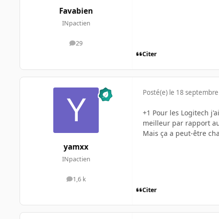
Favabien
INpactien
29
messages
Citer
Posté(e)
le 18 septembre
+1 Pour les Logitech j'a
meilleur par rapport au
Mais ça a peut-être ch
yamxx
INpactien
1,6 k
messages
Citer