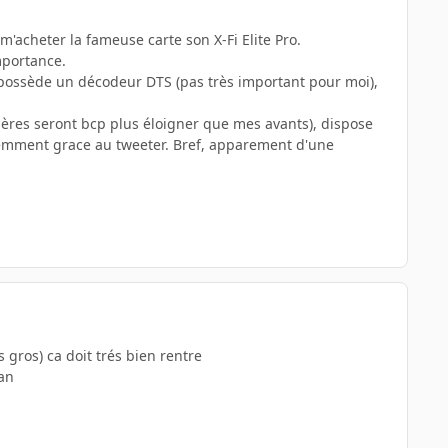
m'acheter la fameuse carte son X-Fi Elite Pro.
mportance.
s, possède un décodeur DTS (pas très important pour moi),
rrières seront bcp plus éloigner que mes avants), dispose
temment grace au tweeter. Bref, apparement d'une
s gros) ca doit trés bien rentre
ran