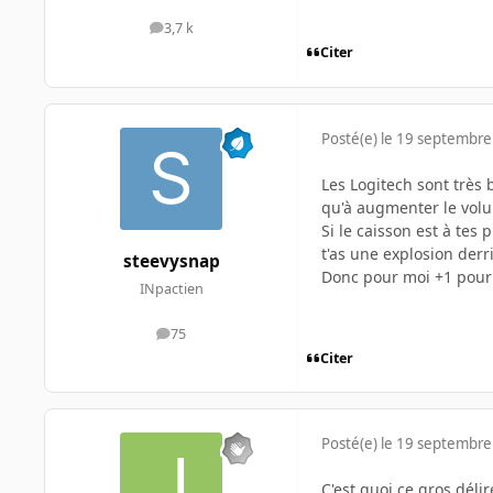
3,7 k
messages
Citer
Posté(e)
le 19 septembre
Les Logitech sont très 
qu'à augmenter le volu
Si le caisson est à te
t'as une explosion derr
steevysnap
Donc pour moi +1 pour 
INpactien
75
messages
Citer
Posté(e)
le 19 septembre
C'est quoi ce gros délir