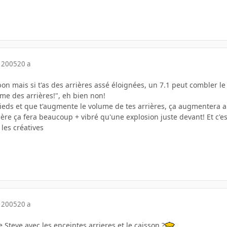
 2005
20 a
bon mais si t'as des arrières assé éloignées, un 7.1 peut combler le
me des arrières!", eh bien non!
s pieds et que t'augmente le volume de tes arrières, ça augmenter
ière ça fera beaucoup + vibré qu'une explosion juste devant! Et c'e
les créatives
 2005
20 a
e Steve avec les enceintes arrieres et le caisson ?