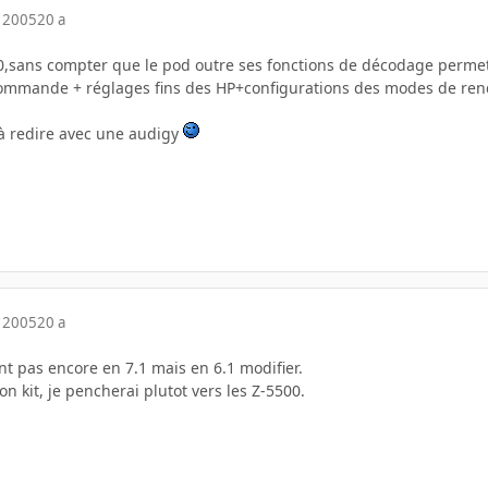
 2005
20 a
0,sans compter que le pod outre ses fonctions de décodage perme
commande + réglages fins des HP+configurations des modes de ren
n à redire avec une audigy
 2005
20 a
nt pas encore en 7.1 mais en 6.1 modifier.
on kit, je pencherai plutot vers les Z-5500.