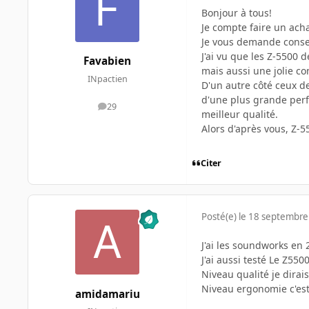
Bonjour à tous!
Je compte faire un acha
Je vous demande consei
J'ai vu que les Z-5500 
Favabien
mais aussi une jolie c
INpactien
D'un autre côté ceux de
d'une plus grande per
29
messages
meilleur qualité.
Alors d'après vous, Z-
Citer
Posté(e)
le 18 septembre
J'ai les soundworks en 2
J'ai aussi testé Le Z550
Niveau qualité je dirai
Niveau ergonomie c'est
amidamariu