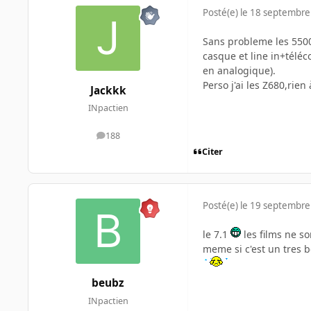
Posté(e)
le 18 septembre
Sans probleme les 550
casque et line in+télé
en analogique).
Perso j'ai les Z680,rie
Jackkk
INpactien
188
messages
Citer
Posté(e)
le 19 septembre
le 7.1
les films ne so
meme si c'est un tres b
beubz
INpactien