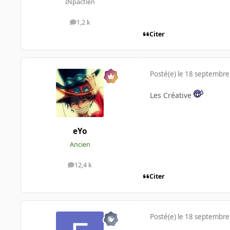
INpactien
1,2 k
messages
Citer
Posté(e)
le 18 septembre
Les Créative
eYo
Ancien
12,4 k
messages
Citer
Posté(e)
le 18 septembre