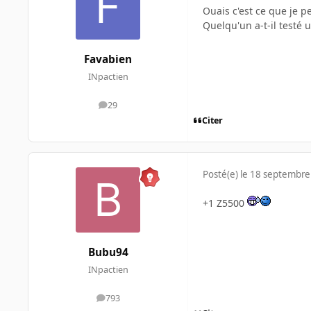
Ouais c'est ce que je p
Quelqu'un a-t-il testé u
Favabien
INpactien
29
messages
Citer
Posté(e)
le 18 septembre
+1 Z5500
Bubu94
INpactien
793
messages