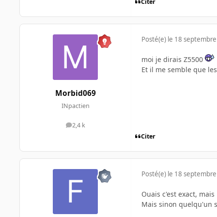
Citer
Posté(e)
le 18 septembre
moi je dirais Z5500
Et il me semble que les
Morbid069
INpactien
2,4 k
messages
Citer
Posté(e)
le 18 septembre
Ouais c'est exact, mais
Mais sinon quelqu'un sa