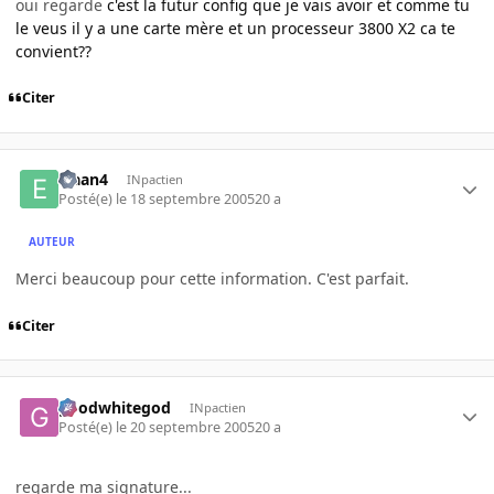
oui regarde
c'est la futur config que je vais avoir et comme tu
le veus il y a une carte mère et un processeur 3800 X2 ca te
convient??
Citer
Elaan4
INpactien
Posté(e)
le 18 septembre 2005
20 a
AUTEUR
Merci beaucoup pour cette information. C'est parfait.
Citer
goodwhitegod
INpactien
Posté(e)
le 20 septembre 2005
20 a
regarde ma signature...