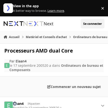
Aller au contenu
View in the app
×
Di
A better way to browse.
Learn more
.
Next
Se connecter
Accueil
Matériel et Conseils d'achat
Ordinateurs de bureau
Processeurs AMD dual Core
Par
Elaan4
le 17 septembre 2005
20 a
dans
Ordinateurs de bureau et
Composants
Commencer un nouveau sujet
Elaan4
INpactien
Posté(e)
le 17 septembre 2005
20 a