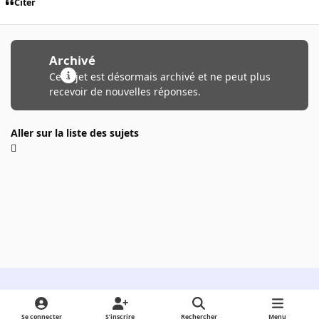
Citer
Archivé
Ce sujet est désormais archivé et ne peut plus
recevoir de nouvelles réponses.
Aller sur la liste des sujets
Light Mode
Dark Mode
System Preference
Se connecter
S’inscrire
Rechercher
Menu