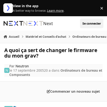
Aller au contenu
View in the app
×
Di
A better way to browse.
Learn more
.
Next
Se connecter
Accueil
Matériel et Conseils d'achat
Ordinateurs de bureau
A quoi ça sert de changer le firmware
du mon grav?
Par
Neutron
le 17 septembre 2005
20 a
dans
Ordinateurs de bureau et
Composants
Commencer un nouveau sujet