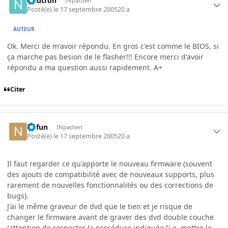
Neutron
INpactien
Posté(e)
le 17 septembre 2005
20 a
AUTEUR
Ok. Merci de m'avoir répondu. En gros c'est comme le BIOS, si
ça marche pas besion de le flasher!!! Encore merci d'avoir
répondu a ma question aussi rapidement. A+
Citer
nofun
INpactien
Posté(e)
le 17 septembre 2005
20 a
Il faut regarder ce qu'apporte le nouveau firmware (souvent
des ajouts de compatibilité avec de nouveaux supports, plus
rarement de nouvelles fonctionnalités ou des corrections de
bugs).
J'ai le même graveur de dvd que le tien et je risque de
changer le firmware avant de graver des dvd double couche
(attention de respecter la procédure indiquée [i.e. mettre le