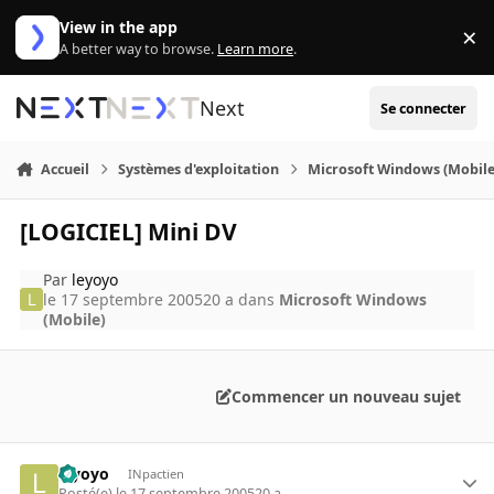
Aller au contenu
View in the app
×
Di
A better way to browse.
Learn more
.
Next
Se connecter
Accueil
Systèmes d'exploitation
Microsoft Windows (Mobile
[LOGICIEL] Mini DV
Par
leyoyo
le 17 septembre 2005
20 a
dans
Microsoft Windows
(Mobile)
Commencer un nouveau sujet
leyoyo
INpactien
Posté(e)
le 17 septembre 2005
20 a