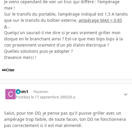
Je viens cependant de voir un truc qui diffère : l'ampérage
max !
Sur le transfo du portable, l'ampérage indiqué est 1,5 A tandis
que sur le transfo du boîtier externe,
ampérage MAX = 0,85
A
...
Quelqu'un saurait-il me dire si je vais vraiment griller mon
disque en le branchant ainsi ? Est-ce que mes bips bips à la
con proviennent vraiment d'un pb d'alim électrique ?
Quelles solutions puis-je adopter ?
D'avance merci !
Citer
Clem1
INpactien
Posté(e)
le 17 septembre 2005
20 a
Salut, pour ton DD, je pense pas qu'il puisse griller avec un
ampérage trop faible, de toute facon, ton DD ne fonctionnera
pas correctement si il est mal alimenté.