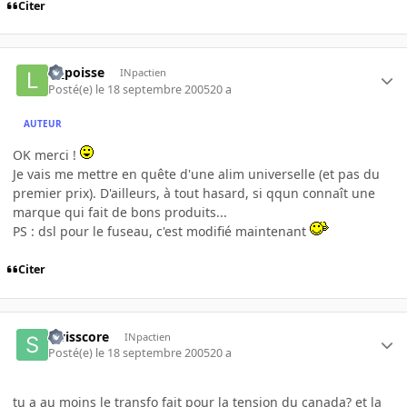
Citer
la_poisse
INpactien
Posté(e)
le 18 septembre 2005
20 a
AUTEUR
OK merci !
Je vais me mettre en quête d'une alim universelle (et pas du
premier prix). D'ailleurs, à tout hasard, si qqun connaît une
marque qui fait de bons produits...
PS : dsl pour le fuseau, c'est modifié maintenant
Citer
swisscore
INpactien
Posté(e)
le 18 septembre 2005
20 a
tu a au moins le transfo fait pour la tension du canada? et la