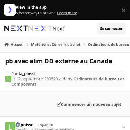
Aller au contenu
View in the app
×
Di
A better way to browse.
Learn more
.
Next
Se connecter
Accueil
Matériel et Conseils d'achat
Ordinateurs de bureau
pb avec alim DD externe au Canada
Par
la_poisse
le 17 septembre 2005
20 a
dans
Ordinateurs de bureau et
Composants
Commencer un nouveau sujet
la_poisse
INpactien
Posté(e)
le 17 septembre 2005
20 a