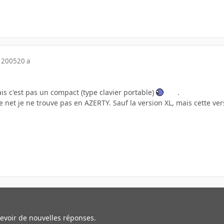
 2005
20 a
s c'est pas un compact (type clavier portable)
.
le net je ne trouve pas en AZERTY. Sauf la version XL, mais cette ve
cevoir de nouvelles réponses.