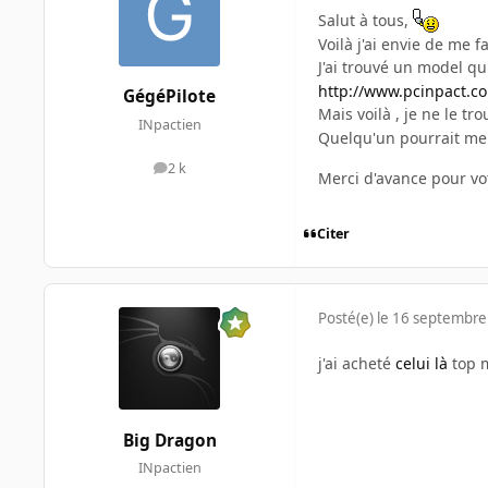
Salut à tous,
Voilà j'ai envie de me f
J'ai trouvé un model q
http://www.pcinpact.co
GégéPilote
Mais voilà , je ne le t
INpactien
Quelqu'un pourrait me
2 k
messages
Merci d'avance pour vot
Citer
Posté(e)
le 16 septembre
j'ai acheté
celui là
top 
Big Dragon
INpactien