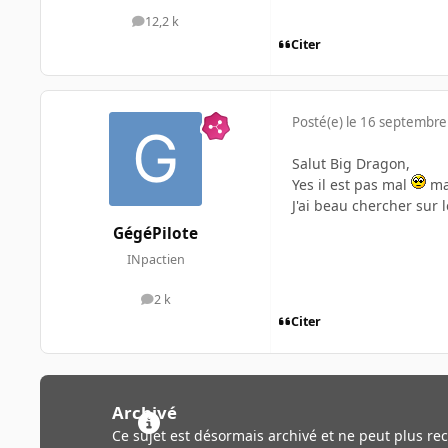
12,2 k
messages
Citer
Posté(e)
le 16 septembre
Salut Big Dragon,
Yes il est pas mal
mai
J'ai beau chercher sur 
GégéPilote
INpactien
2 k
messages
Citer
Archivé
Ce sujet est désormais archivé et ne peut plus re