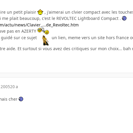
aire un petit plaisir
, j'aimerai un clvier compact avec les touches
ui me plait beaucoup, c'est le REVOLTEC Lightboard Compact .
m/actu/news/Clavier_...de_Revoltec.htm
rouve pas en AZERTY
 guidé sur ce sujet
un lien, meme vers un site hors france o
re aide. Et surtout si vous avez des critiques sur mon choix... bah 
 2005
20 a
mais cher