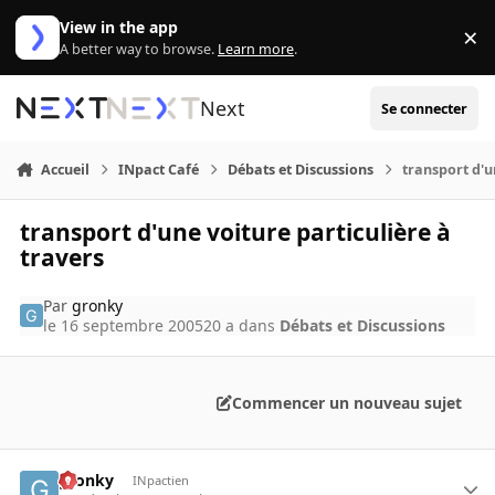
Aller au contenu
View in the app
×
Di
A better way to browse.
Learn more
.
Next
Se connecter
Accueil
INpact Café
Débats et Discussions
transport d'u
transport d'une voiture particulière à
travers
Par
gronky
le 16 septembre 2005
20 a
dans
Débats et Discussions
Commencer un nouveau sujet
gronky
INpactien