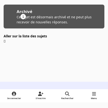
Archivé
Ce sujet est désormais archivé et ne peut plus
recevoir de nouvelles réponses.
Aller sur la liste des sujets
Light Mode
Dark Mode
System Preference
Se connecter
S’inscrire
Rechercher
Menu
Langue
Cookies