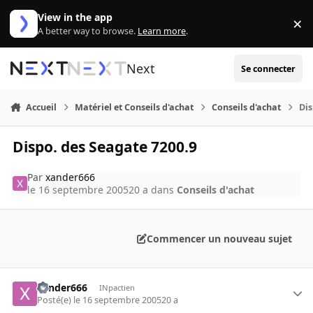
Aller au contenu
View in the app
×
Di
A better way to browse.
Learn more
.
Next
Se connecter
Accueil
Matériel et Conseils d'achat
Conseils d'achat
Dis
Dispo. des Seagate 7200.9
Par
xander666
le 16 septembre 2005
20 a
dans
Conseils d'achat
Commencer un nouveau sujet
xander666
INpactien
Posté(e)
le 16 septembre 2005
20 a