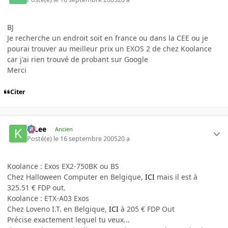
BJ
Je recherche un endroit soit en france ou dans la CEE ou je
pourai trouver au meilleur prix un EXOS 2 de chez Koolance
car j'ai rien trouvé de probant sur Google
Merci
Citer
K-Lee
Ancien
Posté(e)
le 16 septembre 2005
20 a
Koolance : Exos EX2-750BK ou BS
Chez Halloween Computer en Belgique,
ICI
mais il est à
325.51 € FDP out.
Koolance : ETX-A03 Exos
Chez Loveno I.T. en Belgique,
ICI
à 205 € FDP Out
Précise exactement lequel tu veux...