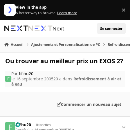
Aller au contenu
View in the app
×
Di
A better way to browse.
Learn more
.
Next
Se connecter
Accueil
Ajustements et Personnalisation de PC
Refroidissem
Ou trouver au meilleur prix un EXOS 2?
Par
fifihu20
le 16 septembre 2005
20 a
dans
Refroidissement à air et
à eau
Commencer un nouveau sujet
fifihu20
INpactien
Posté(e)
le 16 septembre 2005
20 a