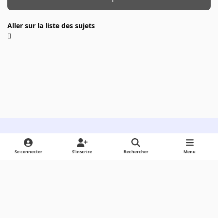
Aller sur la liste des sujets
Light Mode
Dark Mode
System Preference
Se connecter
S’inscrire
Rechercher
Menu
Langue
Cookies
Powered by
Invision Community