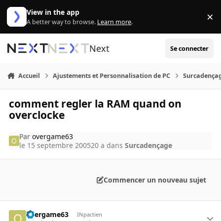
Aller au contenu
View in the app
×
Di
A better way to browse.
Learn more
.
Next
Se connecter
Accueil
Ajustements et Personnalisation de PC
Surcadença
comment regler la RAM quand on
overclocke
Par
overgame63
le 15 septembre 2005
20 a
dans
Surcadençage
Commencer un nouveau sujet
overgame63
INpactien