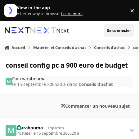
Aller au contenu
View in the app
×
Di
A better way to browse.
Learn more
.
Next
Se connecter
Accueil
Matériel et Conseils d'achat
Conseils d'achat
con
conseil config pc a 900 euro de budget
Par
marabouma
le 15 septembre 2005
20 a
dans
Conseils d'achat
Commencer un nouveau sujet
marabouma
INpactien
Posté(e)
le 15 septembre 2005
20 a