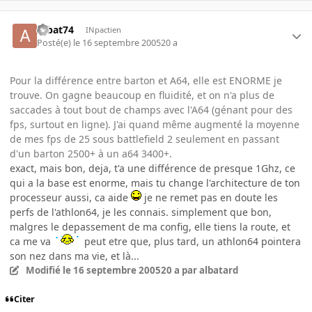
Albat74
INpactien
Posté(e)
le 16 septembre 2005
20 a
Pour la différence entre barton et A64, elle est ENORME je
trouve. On gagne beaucoup en fluidité, et on n'a plus de
saccades à tout bout de champs avec l'A64 (génant pour des
fps, surtout en ligne). J'ai quand même augmenté la moyenne
de mes fps de 25 sous battlefield 2 seulement en passant
d'un barton 2500+ à un a64 3400+.
exact, mais bon, deja, t'a une différence de presque 1Ghz, ce
qui a la base est enorme, mais tu change l'architecture de ton
processeur aussi, ca aide
je ne remet pas en doute les
perfs de l'athlon64, je les connais. simplement que bon,
malgres le depassement de ma config, elle tiens la route, et
ca me va
peut etre que, plus tard, un athlon64 pointera
son nez dans ma vie, et là...
Modifié
le 16 septembre 2005
20 a
par albatard
Citer