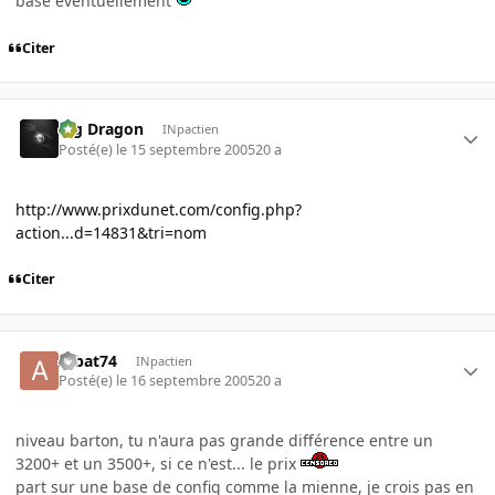
base éventuellement
Citer
Big Dragon
INpactien
Posté(e)
le 15 septembre 2005
20 a
http://www.prixdunet.com/config.php?
action...d=14831&tri=nom
Citer
Albat74
INpactien
Posté(e)
le 16 septembre 2005
20 a
niveau barton, tu n'aura pas grande différence entre un
3200+ et un 3500+, si ce n'est... le prix
part sur une base de config comme la mienne, je crois pas en