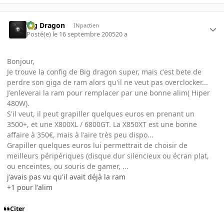
Big Dragon
INpactien
Posté(e)
le 16 septembre 2005
20 a
Bonjour,
Je trouve la config de Big dragon super, mais c'est bete de
perdre son giga de ram alors qu'il ne veut pas overclocker...
J'enleverai la ram pour remplacer par une bonne alim( Hiper
480W).
S'il veut, il peut grapiller quelques euros en prenant un
3500+, et une X800XL / 6800GT. La X850XT est une bonne
affaire à 350€, mais à l'aire très peu dispo...
Grapiller quelques euros lui permettrait de choisir de
meilleurs péripériques (disque dur silencieux ou écran plat,
ou enceintes, ou souris de gamer, ...
j'avais pas vu qu'il avait déjà la ram
+1 pour l'alim
Citer