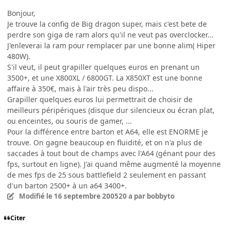
Bonjour,
Je trouve la config de Big dragon super, mais c'est bete de
perdre son giga de ram alors qu'il ne veut pas overclocker...
J'enleverai la ram pour remplacer par une bonne alim( Hiper
480W).
S'il veut, il peut grapiller quelques euros en prenant un
3500+, et une X800XL / 6800GT. La X850XT est une bonne
affaire à 350€, mais à l'air très peu dispo...
Grapiller quelques euros lui permettrait de choisir de
meilleurs péripériques (disque dur silencieux ou écran plat,
ou enceintes, ou souris de gamer, ...
Pour la différence entre barton et A64, elle est ENORME je
trouve. On gagne beaucoup en fluidité, et on n'a plus de
saccades à tout bout de champs avec l'A64 (génant pour des
fps, surtout en ligne). J'ai quand même augmenté la moyenne
de mes fps de 25 sous battlefield 2 seulement en passant
d'un barton 2500+ à un a64 3400+.
Modifié
le 16 septembre 2005
20 a
par bobbyto
Citer