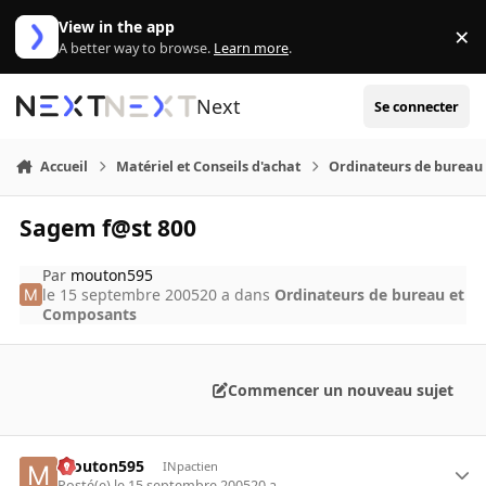
Aller au contenu
View in the app
×
Di
A better way to browse.
Learn more
.
Next
Se connecter
Accueil
Matériel et Conseils d'achat
Ordinateurs de bureau
Sagem f@st 800
Par
mouton595
le 15 septembre 2005
20 a
dans
Ordinateurs de bureau et
Composants
Commencer un nouveau sujet
mouton595
INpactien
Posté(e)
le 15 septembre 2005
20 a