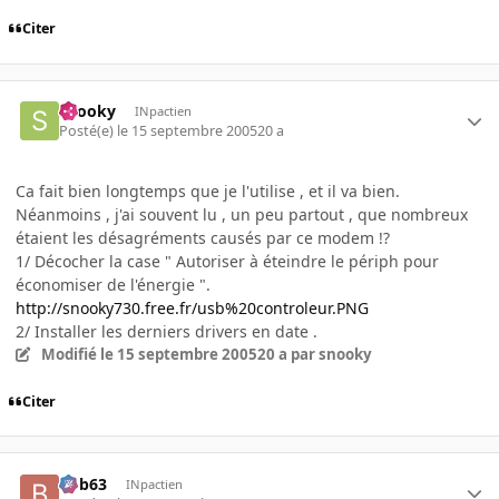
Citer
snooky
INpactien
Posté(e)
le 15 septembre 2005
20 a
Ca fait bien longtemps que je l'utilise , et il va bien.
Néanmoins , j'ai souvent lu , un peu partout , que nombreux
étaient les désagréments causés par ce modem !?
1/ Décocher la case " Autoriser à éteindre le périph pour
économiser de l'énergie ".
http://snooky730.free.fr/usb%20controleur.PNG
2/ Installer les derniers drivers en date .
Modifié
le 15 septembre 2005
20 a
par snooky
Citer
bob63
INpactien