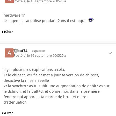
Posté(e)
le 15 septembre 2005
20 a
hardware ??
le sagem je l'ai utilisé pendant 2ans il est niquel
Citer
Albat74
INpactien
Posté(e)
le 16 septembre 2005
20 a
il y a plusieures explications a cela.
1/ le chipset, verifie et met a jour ta version de chipset,
desactive la mise en veille
2/ la synchro : as tu subit une augmentation de debit? va sur
le dslmon, et fait alt+d, et donne moi, dans la premiere
fenetre qui apparait, ta marge de bruit et marge
d'attenuation
Citer