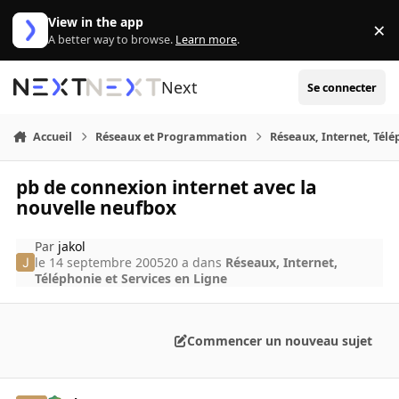
Aller au contenu
View in the app
×
Di
A better way to browse.
Learn more
.
Next
Se connecter
Accueil
Réseaux et Programmation
Réseaux, Internet, Télé
pb de connexion internet avec la
nouvelle neufbox
Par
jakol
le 14 septembre 2005
20 a
dans
Réseaux, Internet,
Téléphonie et Services en Ligne
Commencer un nouveau sujet