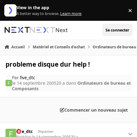
Aller au contenu
View in the app
×
Di
A better way to browse.
Learn more
.
Next
Se connecter
Accueil
Matériel et Conseils d'achat
Ordinateurs de bureau
probleme disque dur help !
Par
five_dtc
le 14 septembre 2005
20 a
dans
Ordinateurs de bureau et
Composants
Commencer un nouveau sujet
five_dtc
INpactien
Posté(e)
le 14 septembre 2005
20 a