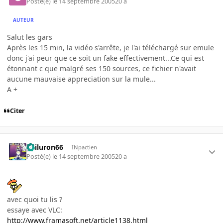
Posté(e)
le 14 septembre 2005
20 a
AUTEUR
Salut les gars
Après les 15 min, la vidéo s'arrête, je l'ai téléchargé sur emule
donc j'ai peur que ce soit un fake effectivement...Ce qui est
étonnant c que malgré ses 150 sources, ce fichier n'avait
aucune mauvaise appreciation sur la mule...
A +
Citer
gailuron66
INpactien
Posté(e)
le 14 septembre 2005
20 a
avec quoi tu lis ?
essaye avec VLC:
http://www.framasoft.net/article1138.html