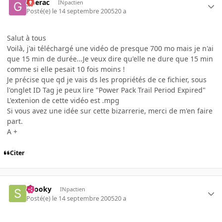
gderac
INpactien
Posté(e)
le 14 septembre 2005
20 a
Salut à tous
Voilà, j'ai téléchargé une vidéo de presque 700 mo mais je n'ai
que 15 min de durée...Je veux dire qu'elle ne dure que 15 min
comme si elle pesait 10 fois moins !
Je précise que qd je vais ds les propriétés de ce fichier, sous
l'onglet ID Tag je peux lire "Power Pack Trail Period Expired"
L'extenion de cette vidéo est .mpg
Si vous avez une idée sur cette bizarrerie, merci de m'en faire
part.
A +
Citer
snooky
INpactien
Posté(e)
le 14 septembre 2005
20 a