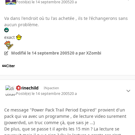
Posté(e)
le 14 septembre 2005
20 a
Va dans l'endroit où tu l'as achetée , ils te l'échangerons sans
aucun problème.
exact
Modifié
le 14 septembre 2005
20 a
par XZombi
Citer
divinechild
INpactien
Posté(e)
le 14 septembre 2005
20 a
Ce message "Power Pack Trail Period Expired" provient d'un
pack qui va avec un programme , de lecture video surement
(powerdvd, un truc comme çà, que sais je ...)
De plus, que se passe t il après les 15 min ? La lecture se