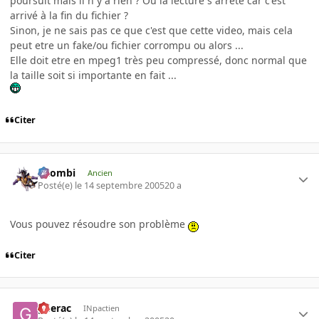
poursuit mais il n y a rien ? Ou la lecture s arrete car c'est
arrivé à la fin du fichier ?
Sinon, je ne sais pas ce que c'est que cette video, mais cela
peut etre un fake/ou fichier corrompu ou alors ...
Elle doit etre en mpeg1 très peu compressé, donc normal que
la taille soit si importante en fait ...
Citer
XZombi
Ancien
Posté(e)
le 14 septembre 2005
20 a
Vous pouvez résoudre son problème
Citer
gderac
INpactien