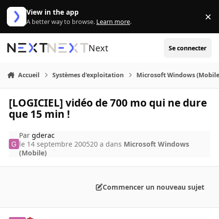
Aller au contenu
View in the app
×
Di
A better way to browse.
Learn more
.
Next
Se connecter
Accueil
Systèmes d'exploitation
Microsoft Windows (Mobile
[LOGICIEL] vidéo de 700 mo qui ne dure
que 15 min !
Par
gderac
le 14 septembre 2005
20 a
dans
Microsoft Windows
(Mobile)
Commencer un nouveau sujet