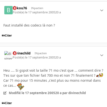
bakou76
INpactien
Posté(e)
le 17 septembre 2005
20 a
Faut installé des codecs là non ?
Citer
divinechild
INpactien
Posté(e)
le 17 septembre 2005
20 a
Heu .... Si gspot voit la taille 71 mo c'est que ... comment dire ?
T'es sur que ton fichier fait 700 mo et non 71 finalement ?
Car 71 mo pour 15 minutes ,c'est plus ou moins normal dans
ce cas...
Modifié
le 17 septembre 2005
20 a
par divinechild
Citer