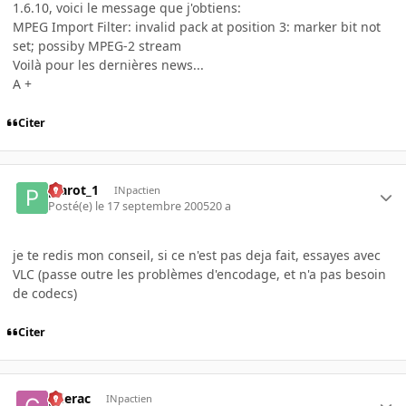
1.6.10, voici le message que j'obtiens:
MPEG Import Filter: invalid pack at position 3: marker bit not
set; possiby MPEG-2 stream
Voilà pour les dernières news...
A +
Citer
plarot_1
INpactien
Posté(e)
le 17 septembre 2005
20 a
je te redis mon conseil, si ce n'est pas deja fait, essayes avec
VLC (passe outre les problèmes d'encodage, et n'a pas besoin
de codecs)
Citer
gderac
INpactien