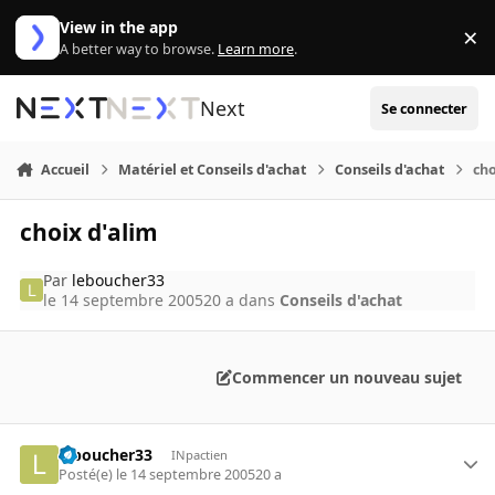
Aller au contenu
View in the app
×
Di
A better way to browse.
Learn more
.
Next
Se connecter
Accueil
Matériel et Conseils d'achat
Conseils d'achat
cho
choix d'alim
Par
leboucher33
le 14 septembre 2005
20 a
dans
Conseils d'achat
Commencer un nouveau sujet
leboucher33
INpactien
Posté(e)
le 14 septembre 2005
20 a