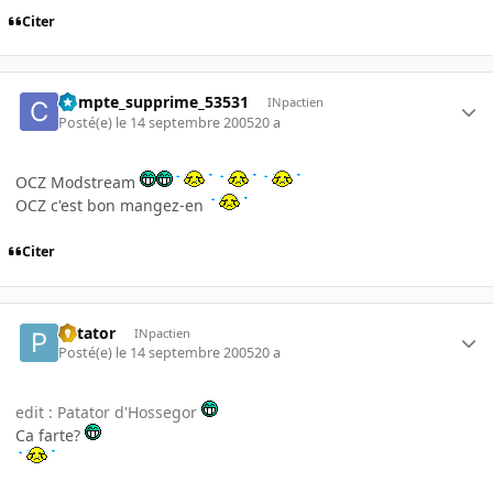
Citer
Compte_supprime_53531
INpactien
Posté(e)
le 14 septembre 2005
20 a
OCZ Modstream
OCZ c'est bon mangez-en
Citer
Patator
INpactien
Posté(e)
le 14 septembre 2005
20 a
edit : Patator d'Hossegor
Ca farte?