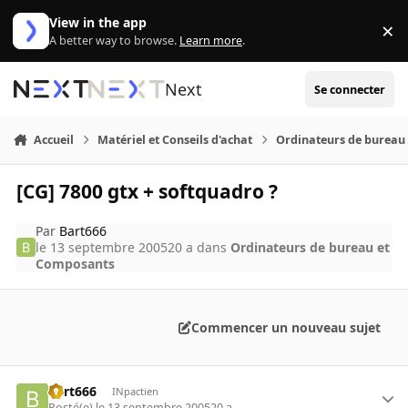
Aller au contenu
View in the app
×
Di
A better way to browse.
Learn more
.
Next
Se connecter
Accueil
Matériel et Conseils d'achat
Ordinateurs de bureau
[CG] 7800 gtx + softquadro ?
Par
Bart666
le 13 septembre 2005
20 a
dans
Ordinateurs de bureau et
Composants
Commencer un nouveau sujet
Bart666
INpactien
Posté(e)
le 13 septembre 2005
20 a