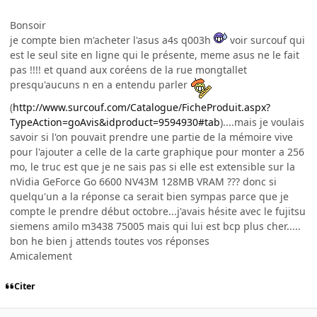
Bonsoir
je compte bien m'acheter l'asus a4s q003h
voir surcouf qui
est le seul site en ligne qui le présente, meme asus ne le fait
pas !!!! et quand aux coréens de la rue mongtallet
presqu'aucuns n en a entendu parler
(
http://www.surcouf.com/Catalogue/FicheProduit.aspx?
TypeAction=goAvis&idproduct=9594930#tab
)....mais je voulais
savoir si l'on pouvait prendre une partie de la mémoire vive
pour l'ajouter a celle de la carte graphique pour monter a 256
mo, le truc est que je ne sais pas si elle est extensible sur la
nVidia GeForce Go 6600 NV43M 128MB VRAM ??? donc si
quelqu'un a la réponse ca serait bien sympas parce que je
compte le prendre début octobre...j'avais hésite avec le fujitsu
siemens amilo m3438 75005 mais qui lui est bcp plus cher.....
bon he bien j attends toutes vos réponses
Amicalement
Citer