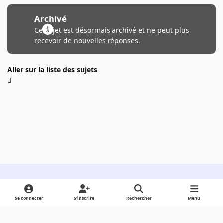
Archivé
Ce sujet est désormais archivé et ne peut plus
recevoir de nouvelles réponses.
Aller sur la liste des sujets
Light Mode
Dark Mode
System Preference
Se connecter
S’inscrire
Rechercher
Menu
Langue
Cookies