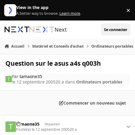
Aller au contenu
View in the app
×
Di
A better way to browse.
Learn more
.
Next
Se connecter
Accueil
Matériel et Conseils d'achat
Ordinateurs portables
Question sur le asus a4s q003h
Par
tamaone35
le 12 septembre 2005
20 a
dans
Ordinateurs portables
Commencer un nouveau sujet
tamaone35
INpactien
Posté(e)
le 12 septembre 2005
20 a