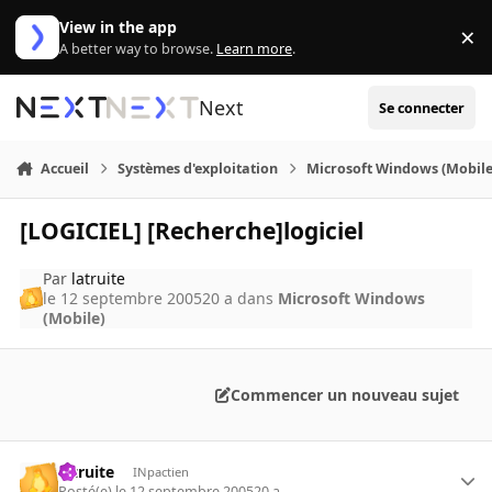
Aller au contenu
View in the app
×
Di
A better way to browse.
Learn more
.
Next
Se connecter
Accueil
Systèmes d'exploitation
Microsoft Windows (Mobile
[LOGICIEL] [Recherche]logiciel
Par
latruite
le 12 septembre 2005
20 a
dans
Microsoft Windows
(Mobile)
Commencer un nouveau sujet
latruite
INpactien
Posté(e)
le 12 septembre 2005
20 a