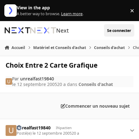
Aller au contenu
View in the app
×
Di
A better way to browse.
Learn more
.
Next
Se connecter
Accueil
Matériel et Conseils d'achat
Conseils d'achat
Cho
Choix Entre 2 Carte Grafique
Par
unrealfast19840
le 12 septembre 2005
20 a
dans
Conseils d'achat
Commencer un nouveau sujet
unrealfast19840
INpactien
Posté(e)
le 12 septembre 2005
20 a