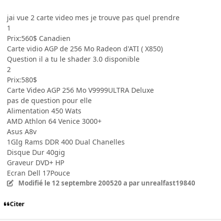
jai vue 2 carte video mes je trouve pas quel prendre
1
Prix:560$ Canadien
Carte vidio AGP de 256 Mo Radeon d'ATI ( X850)
Question il a tu le shader 3.0 disponible
2
Prix:580$
Carte Video AGP 256 Mo V9999ULTRA Deluxe
pas de question pour elle
Alimentation 450 Wats
AMD Athlon 64 Venice 3000+
Asus A8v
1GIg Rams DDR 400 Dual Chanelles
Disque Dur 40gig
Graveur DVD+ HP
Ecran Dell 17Pouce
Modifié
le 12 septembre 2005
20 a
par unrealfast19840
Citer