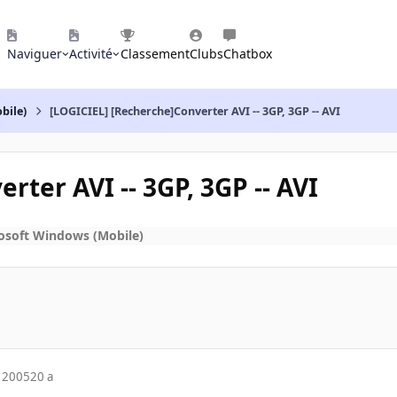
Naviguer
Activité
Classement
Clubs
Chatbox
bile)
[LOGICIEL] [Recherche]Converter AVI -- 3GP, 3GP -- AVI
rter AVI -- 3GP, 3GP -- AVI
osoft Windows (Mobile)
 2005
20 a