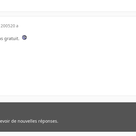
 2005
20 a
as gratuit.
cevoir de nouvelles réponses.