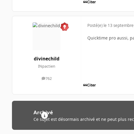
Citer
Posté(e)
le 13 septembre
Quicktime pro aussi, p
divinechild
INpactien
762
messages
Citer
Archivé
Ce sujet est désormais archivé et ne peut plus re