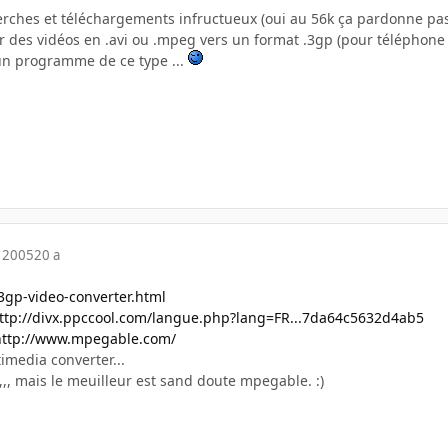
erches et téléchargements infructueux (oui au 56k ça pardonne pa
r des vidéos en .avi ou .mpeg vers un format .3gp (pour téléphone 
un programme de ce type ...
 2005
20 a
3gp-video-converter.html
ttp://divx.ppccool.com/langue.php?lang=FR...7da64c5632d4ab5
http://www.mpegable.com/
imedia converter...
,,, mais le meuilleur est sand doute mpegable. :)