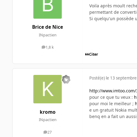
Voila après moult rech
permettant de converti
Si quelqu'un possède 
Brice de Nice
INpactien
1,8 k
messages
Citer
Posté(e)
le 13 septembre
http://www.imtoo.com/
pour ce que tu veux :
h
pour moi le meilleur ;
e un gratuit Nokia mult
kromo
benq en a fait un aussi
INpactien
27
messages