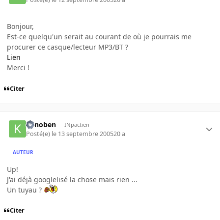
Bonjour,
Est-ce quelqu'un serait au courant de où je pourrais me
procurer ce casque/lecteur MP3/BT ?
Lien
Merci !
Citer
Kenoben
INpactien
Posté(e)
le 13 septembre 2005
20 a
AUTEUR
Up!
J'ai déjà googlelisé la chose mais rien ...
Un tuyau ?
Citer