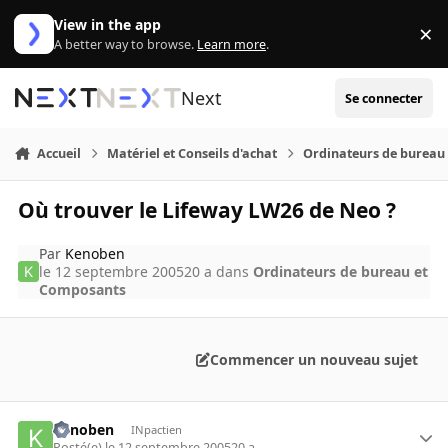
Aller au contenu
View in the app
×
Di
A better way to browse.
Learn more
.
Next
Se connecter
Accueil
Matériel et Conseils d'achat
Ordinateurs de bureau
Où trouver le Lifeway LW26 de Neo ?
Par
Kenoben
le 12 septembre 2005
20 a
dans
Ordinateurs de bureau et
Composants
Commencer un nouveau sujet
Kenoben
INpactien
Posté(e)
le 12 septembre 2005
20 a