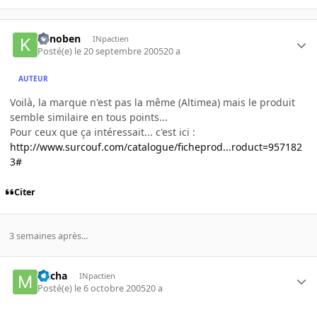
Kenoben
INpactien
Posté(e)
le 20 septembre 2005
20 a
AUTEUR
Voilà, la marque n'est pas la même (Altimea) mais le produit
semble similaire en tous points...
Pour ceux que ça intéressait... c'est ici :
http://www.surcouf.com/catalogue/ficheprod...roduct=957182
3#
Citer
3 semaines après...
micha
INpactien
Posté(e)
le 6 octobre 2005
20 a