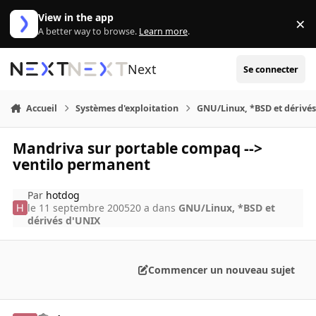
Aller au contenu
View in the app
×
Di
A better way to browse.
Learn more
.
Next
Se connecter
Accueil
Systèmes d'exploitation
GNU/Linux, *BSD et dérivé
Mandriva sur portable compaq -->
ventilo permanent
Par
hotdog
le 11 septembre 2005
20 a
dans
GNU/Linux, *BSD et
dérivés d'UNIX
Commencer un nouveau sujet