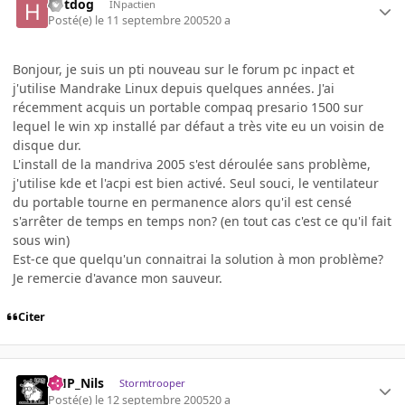
hotdog
INpactien
Posté(e)
le 11 septembre 2005
20 a
Bonjour, je suis un pti nouveau sur le forum pc inpact et
j'utilise Mandrake Linux depuis quelques années. J'ai
récemment acquis un portable compaq presario 1500 sur
lequel le win xp installé par défaut a très vite eu un voisin de
disque dur.
L'install de la mandriva 2005 s'est déroulée sans problème,
j'utilise kde et l'acpi est bien activé. Seul souci, le ventilateur
du portable tourne en permanence alors qu'il est censé
s'arrêter de temps en temps non? (en tout cas c'est ce qu'il fait
sous win)
Est-ce que quelqu'un connaitrai la solution à mon problème?
Je remercie d'avance mon sauveur.
Citer
AHP_Nils
Stormtrooper
Posté(e)
le 12 septembre 2005
20 a