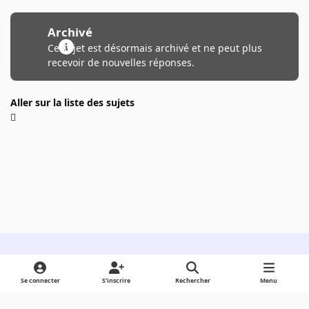
Archivé
Ce sujet est désormais archivé et ne peut plus
recevoir de nouvelles réponses.
Aller sur la liste des sujets
Light Mode
Dark Mode
System Preference
Se connecter
S’inscrire
Rechercher
Menu
Langue
Cookies