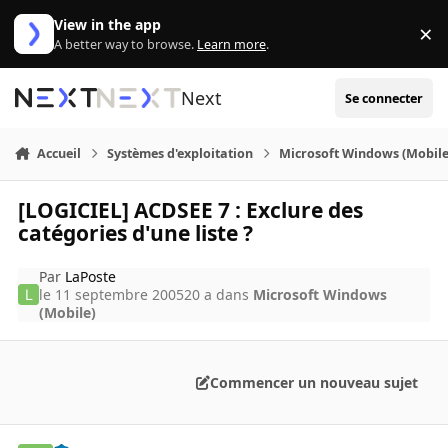
Aller au contenu
View in the app
×
Di
A better way to browse.
Learn more
.
Next
Se connecter
Accueil
Systèmes d'exploitation
Microsoft Windows (Mobile
[LOGICIEL] ACDSEE 7 : Exclure des
catégories d'une liste ?
Par
LaPoste
le 11 septembre 2005
20 a
dans
Microsoft Windows
(Mobile)
Commencer un nouveau sujet