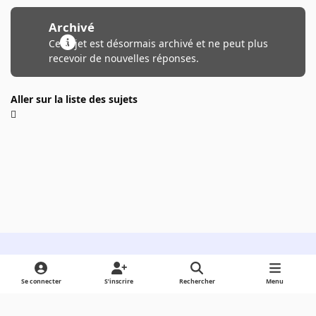
Archivé
Ce sujet est désormais archivé et ne peut plus
recevoir de nouvelles réponses.
Aller sur la liste des sujets
Light Mode
Dark Mode
System Preference
Se connecter
S’inscrire
Rechercher
Menu
Langue
Cookies