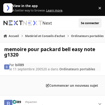
Aller au contenu
View in the app
×
Di
A better way to browse.
Learn more
.
Next
Se connecter
Accueil
Matériel et Conseils d'achat
Ordinateurs portables
memoire pour packard bell easy note
g1320
Par
bill89
le 11 septembre 2005
20 a
dans
Ordinateurs portables
Commencer un nouveau sujet
bill89
INpactien