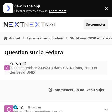
Aller au contenu
View in the app
×
Di
A better way to browse.
Learn more
.
Next
Se connecter
Accueil
Systèmes d'exploitation
GNU/Linux, *BSD et dérivé
Question sur la Fedora
Par
Clem1
le 11 septembre 2005
20 a
dans
GNU/Linux, *BSD et
dérivés d'UNIX
Commencer un nouveau sujet
Clem1
INpactien
Posté(e)
le 11 septembre 2005
20 a