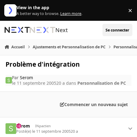
Aller au contenu
View in the app
×
Di
A better way to browse.
Learn more
.
Next
Se connecter
Accueil
Ajustements et Personnalisation de PC
Personnalis
Problème d'intégration
Par
Serom
le 11 septembre 2005
20 a
dans
Personnalisation de PC
Commencer un nouveau sujet
Serom
INpactien
Posté(e)
le 11 septembre 2005
20 a