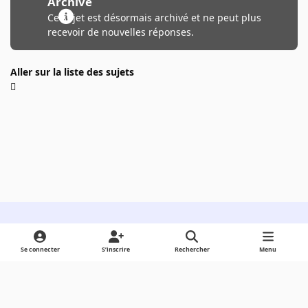
Archivé
Ce sujet est désormais archivé et ne peut plus
recevoir de nouvelles réponses.
Aller sur la liste des sujets
Light Mode
Dark Mode
System Preference
Se connecter
S’inscrire
Rechercher
Menu
Langue
Cookies
Powered by
Invision Community