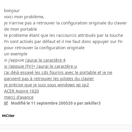
bonjour
voici mon problème,
je n'arrive pas a retrouver la configuration originale du clavier
de mon portable
le probleme étant que les raccourcis attribués par la touche
Fn sont activés par défaut et il me faut donc appuyer sur Fn
pour retrouver la configuration originale
un exemple
si j'appuie
j'aurai le caractère 4
si j'appuie [Fn]+
j'aurai le caractère u
j'ai déjà essayé les cds fournis avec le portable et je ne
parvient pas à retrouver les pilotes du clavier
je précise que je suis sous windows xp sp2
ACER Aspire 1620
merci d'avance
Modifié
le 11 septembre 2005
20 a
par zekiller3
Citer