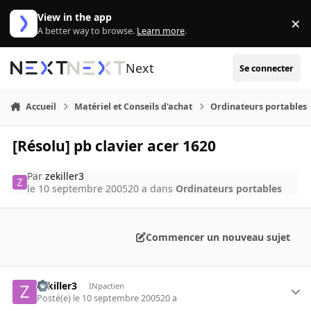
Aller au contenu
View in the app
×
Di
A better way to browse.
Learn more
.
Next
Se connecter
Accueil
Matériel et Conseils d'achat
Ordinateurs portables
[Résolu] pb clavier acer 1620
Par
zekiller3
le 10 septembre 2005
20 a
dans
Ordinateurs portables
Commencer un nouveau sujet
zekiller3
INpactien
Posté(e)
le 10 septembre 2005
20 a