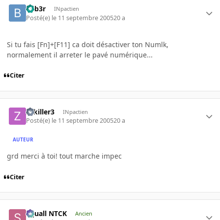
beb3r
INpactien
Posté(e)
le 11 septembre 2005
20 a
Si tu fais [Fn]+[F11] ca doit désactiver ton Numlk,
normalement il arreter le pavé numérique...
Citer
zekiller3
INpactien
Posté(e)
le 11 septembre 2005
20 a
AUTEUR
grd merci à toi! tout marche impec
Citer
Squall NTCK
Ancien