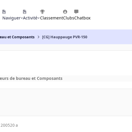
Naviguer
Activité
Classement
Clubs
Chatbox
reau et Composants
[CG] Hauppauge PVR-150
eurs de bureau et Composants
 2005
20 a