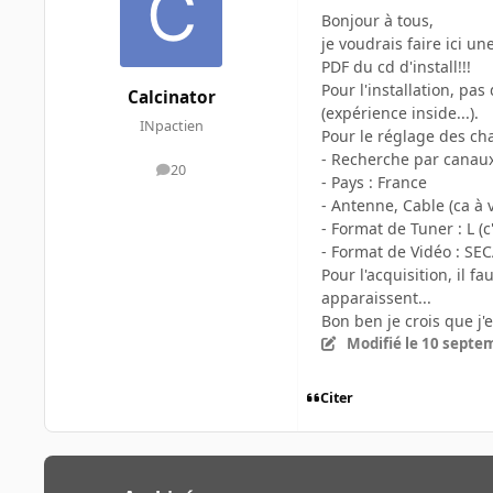
Bonjour à tous,
je voudrais faire ici un
PDF du cd d'install!!!
Pour l'installation, pa
Calcinator
(expérience inside...).
INpactien
Pour le réglage des chai
- Recherche par canau
20
messages
- Pays : France
- Antenne, Cable (ca à 
- Format de Tuner : L (c
- Format de Vidéo : SE
Pour l'acquisition, il 
apparaissent...
Bon ben je crois que j'e
Modifié
le 10 septe
Citer