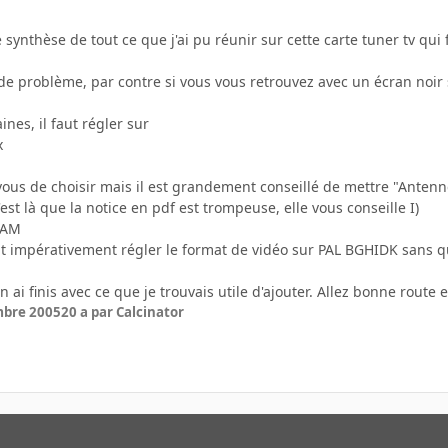
e synthèse de tout ce que j'ai pu réunir sur cette carte tuner tv qui 
s de problème, par contre si vous vous retrouvez avec un écran noir s
nes, il faut régler sur
x
vous de choisir mais il est grandement conseillé de mettre "Antenn
'est là que la notice en pdf est trompeuse, elle vous conseille I)
CAM
faut impérativement régler le format de vidéo sur PAL BGHIDK sans 
n ai finis avec ce que je trouvais utile d'ajouter. Allez bonne route 
mbre 2005
20 a
par Calcinator