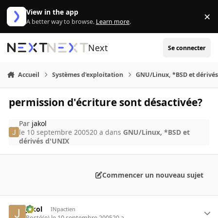
Aller au contenu
View in the app
×
Di
A better way to browse.
Learn more
.
Next
Se connecter
Accueil
Systèmes d'exploitation
GNU/Linux, *BSD et dérivé
permission d'écriture sont désactivée?
Par
jakol
le 10 septembre 2005
20 a
dans
GNU/Linux, *BSD et
dérivés d'UNIX
Commencer un nouveau sujet
jakol
INpactien
Posté(e)
le 10 septembre 2005
20 a