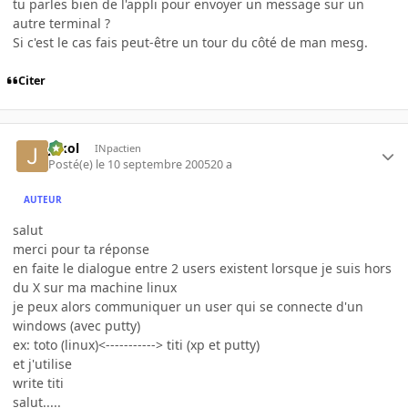
tu parles bien de l'appli pour envoyer un message sur un
autre terminal ?
Si c'est le cas fais peut-être un tour du côté de man mesg.
Citer
jakol
INpactien
Posté(e)
le 10 septembre 2005
20 a
AUTEUR
salut
merci pour ta réponse
en faite le dialogue entre 2 users existent lorsque je suis hors
du X sur ma machine linux
je peux alors communiquer un user qui se connecte d'un
windows (avec putty)
ex: toto (linux)<-----------> titi (xp et putty)
et j'utilise
write titi
salut.....