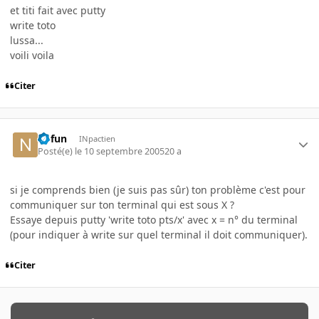
et titi fait avec putty
write toto
lussa...
voili voila
Citer
nofun
INpactien
Posté(e)
le 10 septembre 2005
20 a
si je comprends bien (je suis pas sûr) ton problème c'est pour
communiquer sur ton terminal qui est sous X ?
Essaye depuis putty 'write toto pts/x' avec x = n° du terminal
(pour indiquer à write sur quel terminal il doit communiquer).
Citer