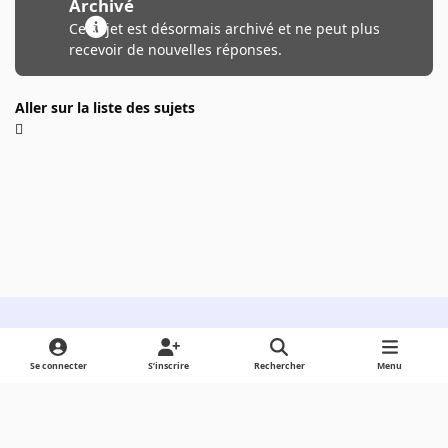
Archivé
Ce sujet est désormais archivé et ne peut plus
recevoir de nouvelles réponses.
Aller sur la liste des sujets
Light Mode
Dark Mode
System Preference
Se connecter
S’inscrire
Rechercher
Menu
Langue
Cookies
Powered by
Invision Community