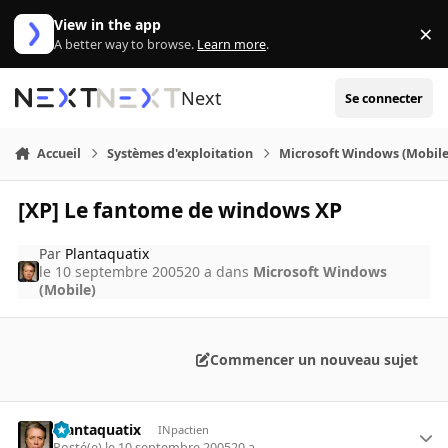
Aller au contenu
View in the app
×
Di
A better way to browse.
Learn more
.
Next
Se connecter
Accueil
Systèmes d'exploitation
Microsoft Windows (Mobile
[XP] Le fantome de windows XP
Par
Plantaquatix
le 10 septembre 2005
20 a
dans
Microsoft Windows
(Mobile)
Commencer un nouveau sujet
Plantaquatix
INpactien
Posté(e)
le 10 septembre 2005
20 a