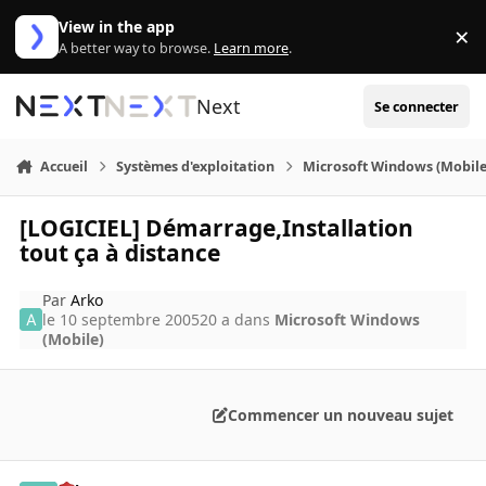
Aller au contenu
View in the app
×
Di
A better way to browse.
Learn more
.
Next
Se connecter
Accueil
Systèmes d'exploitation
Microsoft Windows (Mobile
[LOGICIEL] Démarrage,Installation
tout ça à distance
Par
Arko
le 10 septembre 2005
20 a
dans
Microsoft Windows
(Mobile)
Commencer un nouveau sujet