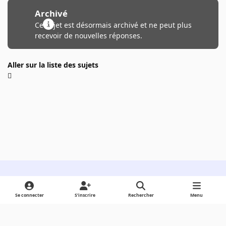
Archivé
Ce sujet est désormais archivé et ne peut plus
recevoir de nouvelles réponses.
Aller sur la liste des sujets
Light Mode
Dark Mode
System Preference
Se connecter
S’inscrire
Rechercher
Menu
Langue
Cookies
Powered by
Invision Community