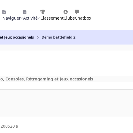
Naviguer
Activité
Classement
Clubs
Chatbox
et Jeux occasionels
Démo battlefield 2
éo, Consoles, Rétrogaming et Jeux occasionels
 2005
20 a