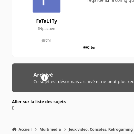
regarde
ici
la config qu
FaTaL1Ty
INpactien
701
messages
Citer
Archivé
Ce sujet est désormais archivé et ne peut plus re
Aller sur la liste des sujets
Accueil
Multimédia
Jeux vidéo, Consoles, Rétrogaming 