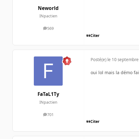
Neworld
INpactien
569
messages
Citer
Posté(e)
le 10 septembre
oui lol mais la démo fa
FaTaL1Ty
INpactien
701
messages
Citer