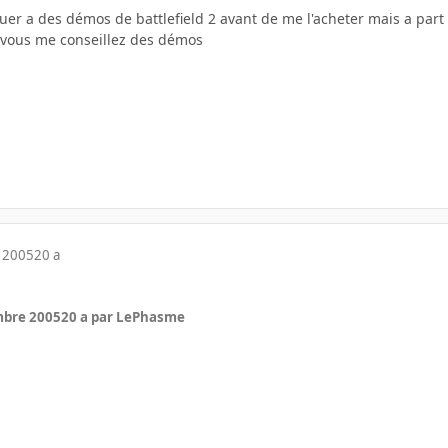
ouer a des démos de battlefield 2 avant de me l'acheter mais a par
 vous me conseillez des démos
 2005
20 a
mbre 2005
20 a
par LePhasme