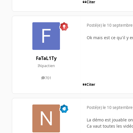
Citer
Posté(e)
le 10 septembre
Ok mais est ce qu'il y e
FaTaL1Ty
INpactien
701
messages
Citer
Posté(e)
le 10 septembre
La démo est jouable on
Ca vaut toutes les vidé