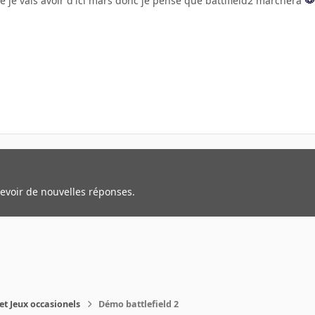
e je vais avoir d'ici mars donc je pense que battlfield2 marchera
cevoir de nouvelles réponses.
et Jeux occasionels
Démo battlefield 2