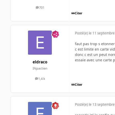
701
messages
Citer
Posté(e)
le 11 septembre
faut pas trop s etonner
c est limite en carte vi
donc c est un peut nor
essaie avec une carte p
eldraco
INpactien
1,4 k
messages
Citer
Posté(e)
le 13 septembre