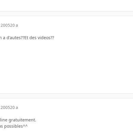
 2005
20 a
n a d'autes??Et des videos??
 2005
20 a
line gratuitement.
os possibles^^