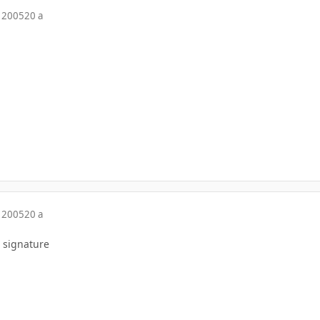
 2005
20 a
 2005
20 a
 signature