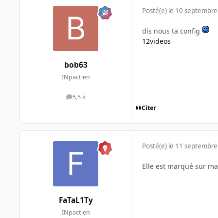
Posté(e)
le 10 septembre
dis nous ta config
12videos
bob63
INpactien
5,5 k
messages
Citer
Posté(e)
le 11 septembre
Elle est marqué sur ma
FaTaL1Ty
INpactien