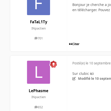
Bonjour je cherche a j
en télécharger. Pouvez
FaTaL1Ty
INpactien
701
messages
Citer
Posté(e)
le 10 septembre
Sur clubic
ici
Modifié
le 10 septe
LePhasme
INpactien
652
messages