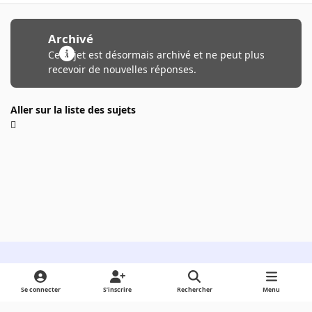
Archivé
Ce sujet est désormais archivé et ne peut plus
recevoir de nouvelles réponses.
Aller sur la liste des sujets
Light Mode
Dark Mode
System Preference
Se connecter
S’inscrire
Rechercher
Menu
Langue
Cookies