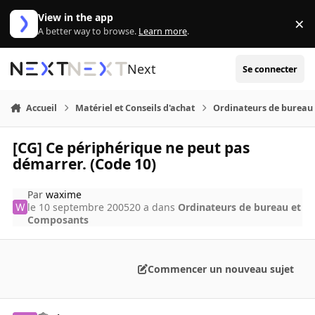
Aller au contenu
View in the app
×
Di
A better way to browse.
Learn more
.
Next
Se connecter
Accueil
Matériel et Conseils d'achat
Ordinateurs de bureau
[CG] Ce périphérique ne peut pas
démarrer. (Code 10)
Par
waxime
le 10 septembre 2005
20 a
dans
Ordinateurs de bureau et
Composants
Commencer un nouveau sujet