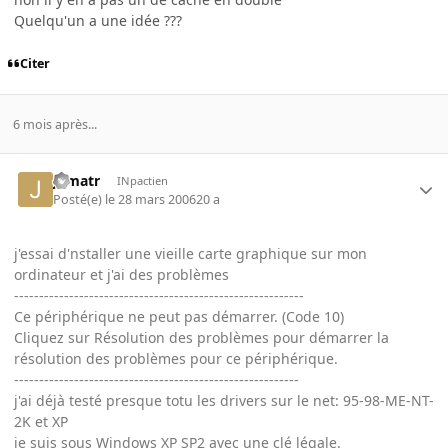
Quelqu'un a une idée ???
Citer
6 mois après...
jpmatr
INpactien
Posté(e)
le 28 mars 2006
20 a
j'essai d'nstaller une vieille carte graphique sur mon
ordinateur et j'ai des problèmes
----------------------------------------------------------
Ce périphérique ne peut pas démarrer. (Code 10)
Cliquez sur Résolution des problèmes pour démarrer la
résolution des problèmes pour ce périphérique.
---------------------------------------------------------
j'ai déjà testé presque totu les drivers sur le net: 95-98-ME-NT-
2K et XP
je suis sous Windows XP SP2 avec une clé légale.