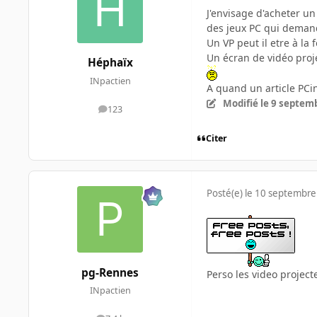
J'envisage d'acheter un
des jeux PC qui demanden
Un VP peut il etre à la 
Un écran de vidéo proje
Héphaïx
INpactien
A quand un article PCin
Modifié
le 9 septem
123
messages
Citer
Posté(e)
le 10 septembre
pg-Rennes
Perso les video projec
INpactien