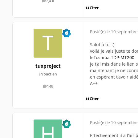
7,4 k
messages
Citer
Posté(e)
le 10 septembre
Salut à toi :)
voilà je vais juste te d
le
Toshiba TDP-MT200
je t'ai mis dans le lien
tuxproject
maintenant je ne conna
INpactien
en espérant t'avoir aidé
A++
149
messages
Citer
Posté(e)
le 10 septembre
Effectivement il a l'ai