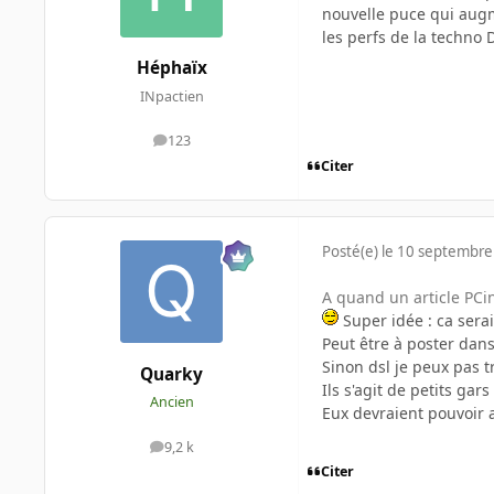
nouvelle puce qui augme
les perfs de la techno 
Héphaïx
INpactien
123
messages
Citer
Posté(e)
le 10 septembre
A quand un article PCin
Super idée : ca serait
Peut être à poster dans 
Sinon dsl je peux pas tr
Quarky
Ils s'agit de petits gar
Ancien
Eux devraient pouvoir a
9,2 k
messages
Citer