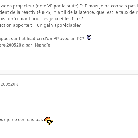
 vidéo projecteur (noté VP par la suite) DLP mais je ne connais pas 
t de la réactivité (FPS). Y a t'il de la latence, quel est le taux de
fois performant pour les jeux et les films?
ction apporte t il un gain appréciable?
pact sur l'utilisation d'un VP avec un PC?
bre 2005
20 a
par Héphaïx
 2005
20 a
teur je ne connais pas