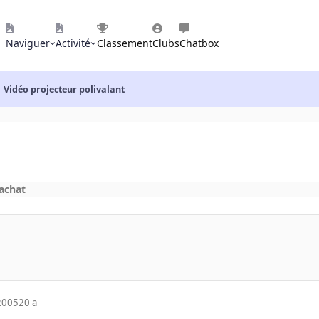
Naviguer
Activité
Classement
Clubs
Chatbox
Vidéo projecteur polivalant
'achat
2005
20 a