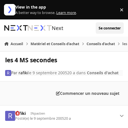
Aller au contenu
View in the app
×
Di
A better way to browse.
Learn more
.
Next
Se connecter
Accueil
Matériel et Conseils d'achat
Conseils d'achat
les
les 4 MS secondes
Par
rafiki
le 9 septembre 2005
20 a
dans
Conseils d'achat
Commencer un nouveau sujet
rafiki
INpactien
Posté(e)
le 9 septembre 2005
20 a