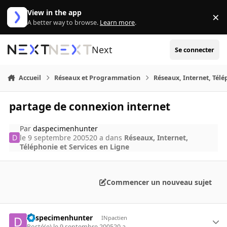
Aller au contenu
View in the app
×
Di
A better way to browse.
Learn more
.
Next
Se connecter
Accueil
Réseaux et Programmation
Réseaux, Internet, Télé
partage de connexion internet
Par
daspecimenhunter
le 9 septembre 2005
20 a
dans
Réseaux, Internet,
Téléphonie et Services en Ligne
Commencer un nouveau sujet
daspecimenhunter
INpactien
Posté(e)
le 9 septembre 2005
20 a