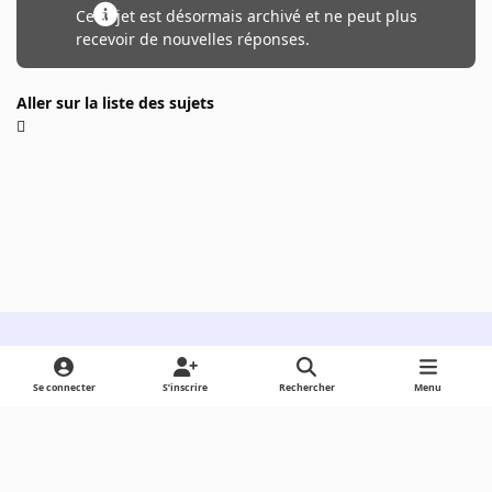
Ce sujet est désormais archivé et ne peut plus
recevoir de nouvelles réponses.
Aller sur la liste des sujets
Light Mode
Dark Mode
System Preference
Se connecter
S’inscrire
Rechercher
Menu
Langue
Cookies
Powered by
Invision Community