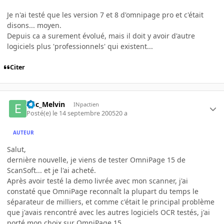
Je n'ai testé que les version 7 et 8 d'omnipage pro et c'était
disons... moyen.
Depuis ca a surement évolué, mais il doit y avoir d'autre
logiciels plus 'professionnels' qui existent...
Citer
Eric_Melvin
INpactien
Posté(e)
le 14 septembre 2005
20 a
AUTEUR
Salut,
dernière nouvelle, je viens de tester OmniPage 15 de
ScanSoft... et je l'ai acheté.
Après avoir testé la demo livrée avec mon scanner, j'ai
constaté que OmniPage reconnaît la plupart du temps le
séparateur de milliers, et comme c'était le principal problème
que j'avais rencontré avec les autres logiciels OCR testés, j'ai
porté mon choix sur OmniPage 15.