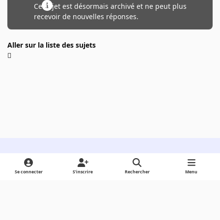
Ce sujet est désormais archivé et ne peut plus
recevoir de nouvelles réponses.
Aller sur la liste des sujets
Light Mode
Dark Mode
System Preference
Se connecter
S’inscrire
Rechercher
Menu
Langue
Cookies
Powered by
Invision Community