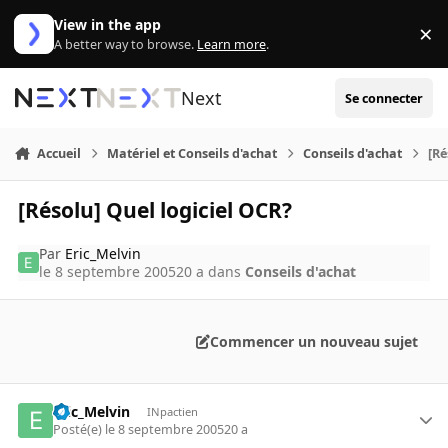
Aller au contenu
View in the app
×
Di
A better way to browse.
Learn more
.
Next
Se connecter
Accueil
Matériel et Conseils d'achat
Conseils d'achat
[Ré
[Résolu] Quel logiciel OCR?
Par
Eric_Melvin
le 8 septembre 2005
20 a
dans
Conseils d'achat
Commencer un nouveau sujet
Eric_Melvin
INpactien
Posté(e)
le 8 septembre 2005
20 a