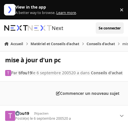
Aller au contenu
View in the app
×
Di
A better way to browse.
Learn more
.
Next
Se connecter
Accueil
Matériel et Conseils d'achat
Conseils d'achat
mis
mise à jour d'un pc
Par
tifou19
le 6 septembre 2005
20 a
dans
Conseils d'achat
Commencer un nouveau sujet
tifou19
INpactien
Posté(e)
le 6 septembre 2005
20 a