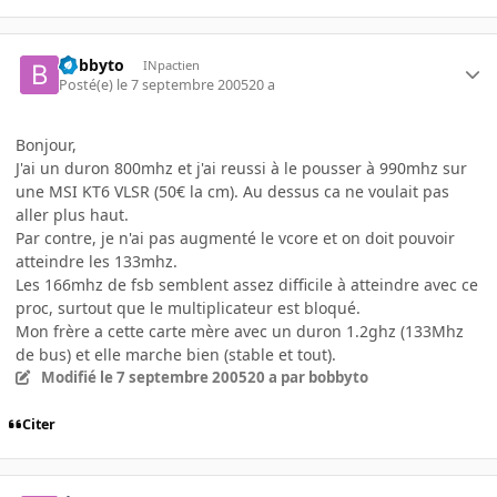
bobbyto
INpactien
Posté(e)
le 7 septembre 2005
20 a
Bonjour,
J'ai un duron 800mhz et j'ai reussi à le pousser à 990mhz sur
une MSI KT6 VLSR (50€ la cm). Au dessus ca ne voulait pas
aller plus haut.
Par contre, je n'ai pas augmenté le vcore et on doit pouvoir
atteindre les 133mhz.
Les 166mhz de fsb semblent assez difficile à atteindre avec ce
proc, surtout que le multiplicateur est bloqué.
Mon frère a cette carte mère avec un duron 1.2ghz (133Mhz
de bus) et elle marche bien (stable et tout).
Modifié
le 7 septembre 2005
20 a
par bobbyto
Citer