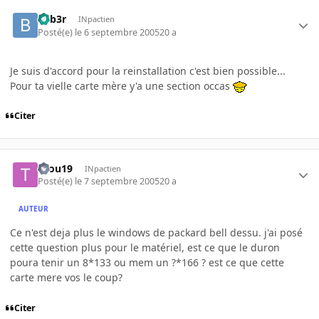
beb3r
INpactien
Posté(e)
le 6 septembre 2005
20 a
Je suis d'accord pour la reinstallation c'est bien possible...
Pour ta vielle carte mère y'a une section occas
Citer
tifou19
INpactien
Posté(e)
le 7 septembre 2005
20 a
AUTEUR
Ce n'est deja plus le windows de packard bell dessu. j'ai posé
cette question plus pour le matériel, est ce que le duron
poura tenir un 8*133 ou mem un ?*166 ? est ce que cette
carte mere vos le coup?
Citer