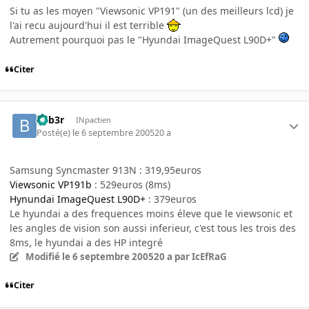
Si tu as les moyen "Viewsonic VP191" (un des meilleurs lcd) je
l'ai recu aujourd'hui il est terrible
Autrement pourquoi pas le "Hyundai ImageQuest L90D+"
Citer
beb3r
INpactien
Posté(e)
le 6 septembre 2005
20 a
Samsung Syncmaster 913N : 319,95euros
Viewsonic VP191b
: 529euros (8ms)
Hynundai ImageQuest L90D+
: 379euros
Le hyundai a des frequences moins éleve que le viewsonic et
les angles de vision son aussi inferieur, c'est tous les trois des
8ms, le hyundai a des HP integré
Modifié
le 6 septembre 2005
20 a
par IcEfRaG
Citer