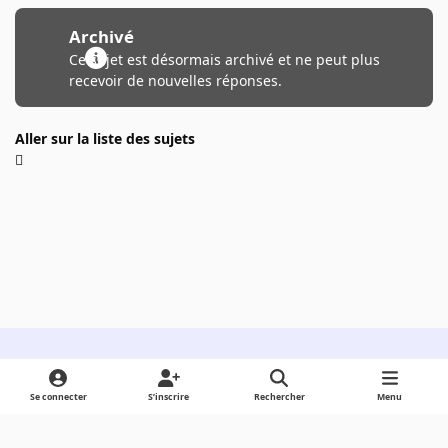
Archivé
Ce sujet est désormais archivé et ne peut plus
recevoir de nouvelles réponses.
Aller sur la liste des sujets
Light Mode
Dark Mode
System Preference
Se connecter
S’inscrire
Rechercher
Menu
Langue
Cookies