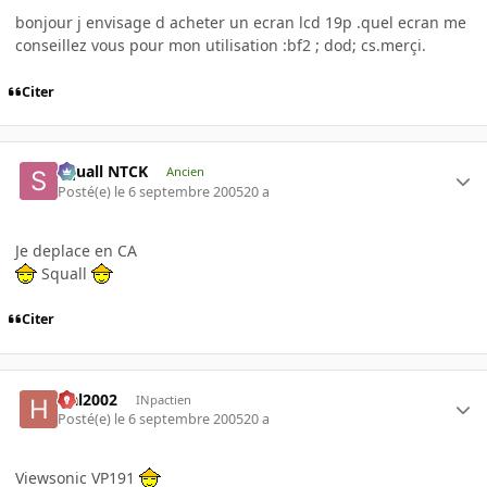
bonjour j envisage d acheter un ecran lcd 19p .quel ecran me
conseillez vous pour mon utilisation :bf2 ; dod; cs.merçi.
Citer
Squall NTCK
Ancien
Posté(e)
le 6 septembre 2005
20 a
Je deplace en CA
Squall
Citer
Hal2002
INpactien
Posté(e)
le 6 septembre 2005
20 a
Viewsonic VP191