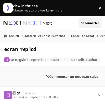
Aller au contenu
View in the app
×
Di
A better way to browse.
Learn more
.
Next
Se connecter
Accueil
Matériel et Conseils d'achat
Conseils d'achat
ecr
ecran 19p lcd
Par
dogs
le 6 septembre 2005
20 a
dans
Conseils d'achat
Commencer un nouveau sujet
dogs
INpactien
Posté(e)
le 6 septembre 2005
20 a