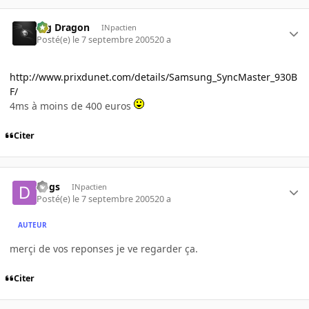
Big Dragon
INpactien
Posté(e)
le 7 septembre 2005
20 a
http://www.prixdunet.com/details/Samsung_SyncMaster_930B
F/
4ms à moins de 400 euros
Citer
dogs
INpactien
Posté(e)
le 7 septembre 2005
20 a
AUTEUR
merçi de vos reponses je ve regarder ça.
Citer