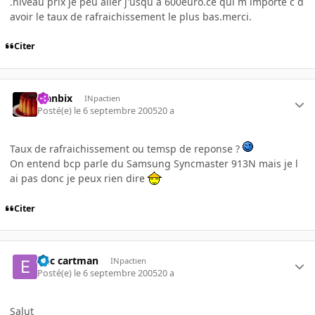
.niveau prix je peu aller j'usqu a 600euro.ce qui m importe c d
avoir le taux de rafraichissement le plus bas.merci.
Citer
Flanbix
INpactien
Posté(e)
le 6 septembre 2005
20 a
Taux de rafraichissement ou temsp de reponse ?
On entend bcp parle du Samsung Syncmaster 913N mais je l
ai pas donc je peux rien dire
Citer
eric cartman
INpactien
Posté(e)
le 6 septembre 2005
20 a
Salut