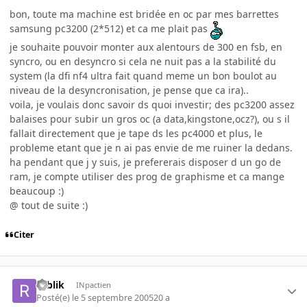
bon, toute ma machine est bridée en oc par mes barrettes
samsung pc3200 (2*512) et ca me plait pas
je souhaite pouvoir monter aux alentours de 300 en fsb, en
syncro, ou en desyncro si cela ne nuit pas a la stabilité du
system (la dfi nf4 ultra fait quand meme un bon boulot au
niveau de la desyncronisation, je pense que ca ira)..
voila, je voulais donc savoir ds quoi investir; des pc3200 assez
balaises pour subir un gros oc (a data,kingstone,ocz?), ou s il
fallait directement que je tape ds les pc4000 et plus, le
probleme etant que je n ai pas envie de me ruiner la dedans.
ha pendant que j y suis, je prefererais disposer d un go de
ram, je compte utiliser des prog de graphisme et ca mange
beaucoup :)
@ tout de suite :)
Citer
roblik
INpactien
Posté(e)
le 5 septembre 2005
20 a