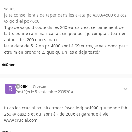
salut,
je te conseillerais de taper dans les a-ata pc 4000/4500 ou ocz
vx gold el pc 4000
1 go de vx gold coute ds les 240 euros,c est certainement de
la trs bonne ram mais ca fait un peu bc :( je comptais tourner
autour des 200 euros maxi.
les a data de 512 en pc 4000 sont à 99 euros, je vais donc peut
etre m en prendre 2, quelqu un les a deja testé?
Citer
roblik
INpactien
Posté(e)
le 5 septembre 2005
20 a
tu as les crucial balistix tracer (avec led) pc4000 qui tienne fsb
250 @ cas2.5 et qui sont à - de 200€ et garantie à vie
www.crucial.com