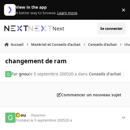
Aller au contenu
View in the app
×
Di
A better way to browse.
Learn more
.
Next
Se connecter
Accueil
Matériel et Conseils d'achat
Conseils d'achat
ch
changement de ram
Par
gnou
le 5 septembre 2005
20 a
dans
Conseils d'achat
Commencer un nouveau sujet
gnou
INpactien
Posté(e)
le 5 septembre 2005
20 a