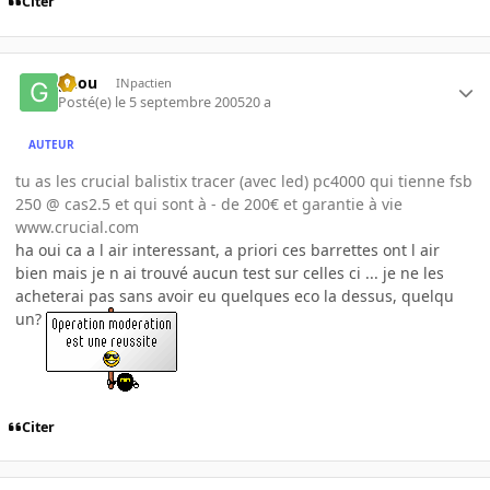
Citer
gnou
INpactien
Posté(e)
le 5 septembre 2005
20 a
AUTEUR
tu as les crucial balistix tracer (avec led) pc4000 qui tienne fsb
250 @ cas2.5 et qui sont à - de 200€ et garantie à vie
www.crucial.com
ha oui ca a l air interessant, a priori ces barrettes ont l air
bien mais je n ai trouvé aucun test sur celles ci ... je ne les
acheterai pas sans avoir eu quelques eco la dessus, quelqu
un?
Citer