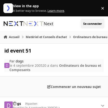
Aller au contenu
View in the app
×
Di
A better way to browse.
Learn more
.
Next
Se connecter
Accueil
Matériel et Conseils d'achat
Ordinateurs de bureau
id event 51
Par
dogs
le 4 septembre 2005
20 a
dans
Ordinateurs de bureau et
Composants
Commencer un nouveau sujet
dogs
INpactien
Posté(e)
le 4 septembre 2005
20 a