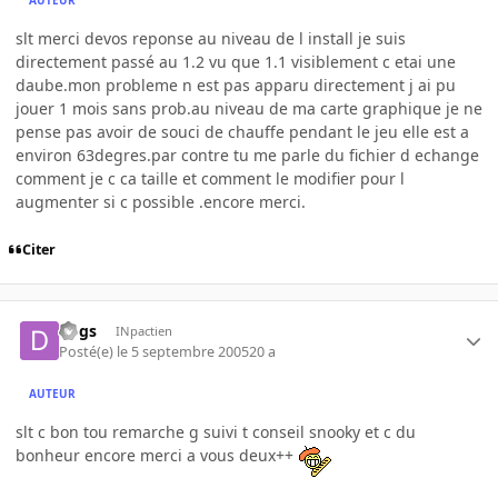
AUTEUR
slt merci devos reponse au niveau de l install je suis
directement passé au 1.2 vu que 1.1 visiblement c etai une
daube.mon probleme n est pas apparu directement j ai pu
jouer 1 mois sans prob.au niveau de ma carte graphique je ne
pense pas avoir de souci de chauffe pendant le jeu elle est a
environ 63degres.par contre tu me parle du fichier d echange
comment je c ca taille et comment le modifier pour l
augmenter si c possible .encore merci.
Citer
dogs
INpactien
Posté(e)
le 5 septembre 2005
20 a
AUTEUR
slt c bon tou remarche g suivi t conseil snooky et c du
bonheur encore merci a vous deux++