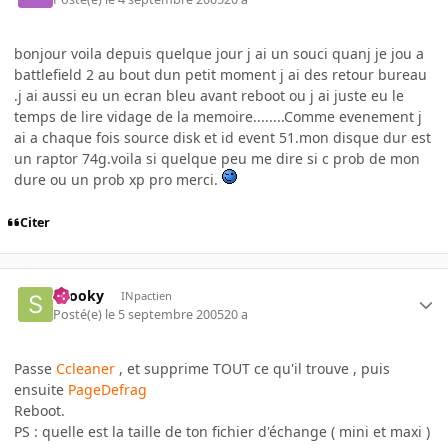
bonjour voila depuis quelque jour j ai un souci quanj je jou a
battlefield 2 au bout dun petit moment j ai des retour bureau
.j ai aussi eu un ecran bleu avant reboot ou j ai juste eu le
temps de lire vidage de la memoire........Comme evenement j
ai a chaque fois source disk et id event 51.mon disque dur est
un raptor 74g.voila si quelque peu me dire si c prob de mon
dure ou un prob xp pro merci.
Citer
snooky
INpactien
Posté(e)
le 5 septembre 2005
20 a
Passe
Ccleaner
, et supprime TOUT ce qu'il trouve , puis
ensuite
PageDefrag
Reboot.
PS : quelle est la taille de ton fichier d'échange ( mini et maxi )