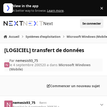
Aller au contenu
View in the app
×
Di
A better way to browse.
Learn more
.
Next
Se connecter
Accueil
Systèmes d'exploitation
Microsoft Windows (Mobile
[LOGICIEL] transfert de données
Par
nemesis93_75
le 4 septembre 2005
20 a
dans
Microsoft Windows
(Mobile)
Commencer un nouveau sujet
nemesis93_75
Banni
Posté(e)
le 4 septembre 2005
20 a