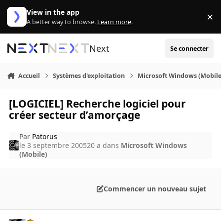
Aller au contenu
View in the app
×
Di
A better way to browse.
Learn more
.
Next
Se connecter
Accueil
Systèmes d'exploitation
Microsoft Windows (Mobile
[LOGICIEL] Recherche logiciel pour
créer secteur d’amorçage
Par
Patorus
le 3 septembre 2005
20 a
dans
Microsoft Windows
(Mobile)
Commencer un nouveau sujet